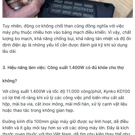
Tuy nhiên, động cơ không chổi than cũng đồng nghĩa với việc
máy phụ thuộc nhiều hơn vào bảng mạch điều khiển. Vì vậy, chất
lượng bo mạch, khả năng chống bụi, khả năng tản nhiệt và độ ổn
định điện áp là những yếu tố cần được đánh giá kỹ khi sử dụng
lâu dài.
3. Hiệu năng làm việc: Công suất 1.400W có đủ khỏe cho thợ
không?
Với công suất 1.400W và tốc độ 11.000 vòng/phút, Kynko KD100
có lợi thế rõ ràng khi xử lý các công việc phổ biến như cắt sắt
hộp, mài ba via, cắt inox mỏng, mài mối hàn, xử lý cạnh vật liệu
hoặc thao tác trong không gian hẹp.
Đường kính đĩa 100mm giúp máy giữ được sự linh hoạt, dễ điều
khiển và ít gây mỏi tay hơn so với các dòng máy lớn. Đây là kích
thước quen thuộc với thợ Việt Nam, dễ tìm phụ kiện thay thế như