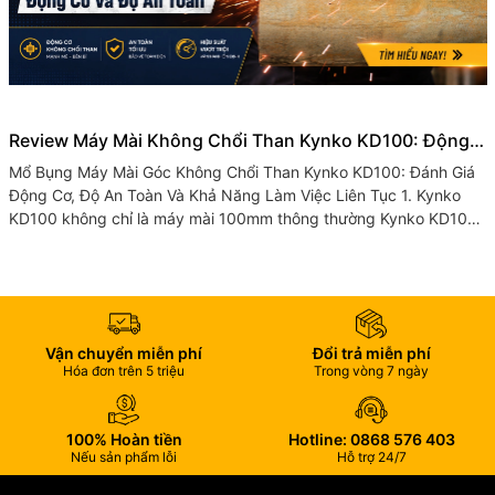
Review Máy Mài Không Chổi Than Kynko KD100: Động
Cơ Và Độ An Toàn
Mổ Bụng Máy Mài Góc Không Chổi Than Kynko KD100: Đánh Giá
Động Cơ, Độ An Toàn Và Khả Năng Làm Việc Liên Tục 1. Kynko
KD100 không chỉ là máy mài 100mm thông thường Kynko KD100
là mẫu máy mài góc...
Vận chuyển miễn phí
Đổi trả miễn phí
Hóa đơn trên 5 triệu
Trong vòng 7 ngày
100% Hoàn tiền
Hotline: 0868 576 403
Nếu sản phẩm lỗi
Hỗ trợ 24/7