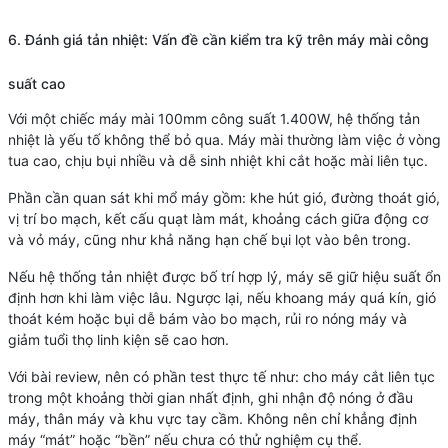
6. Đánh giá tản nhiệt: Vấn đề cần kiểm tra kỹ trên máy mài công
suất cao
Với một chiếc máy mài 100mm công suất 1.400W, hệ thống tản
nhiệt là yếu tố không thể bỏ qua. Máy mài thường làm việc ở vòng
tua cao, chịu bụi nhiều và dễ sinh nhiệt khi cắt hoặc mài liên tục.
Phần cần quan sát khi mổ máy gồm: khe hút gió, đường thoát gió,
vị trí bo mạch, kết cấu quạt làm mát, khoảng cách giữa động cơ
và vỏ máy, cũng như khả năng hạn chế bụi lọt vào bên trong.
Nếu hệ thống tản nhiệt được bố trí hợp lý, máy sẽ giữ hiệu suất ổn
định hơn khi làm việc lâu. Ngược lại, nếu khoang máy quá kín, gió
thoát kém hoặc bụi dễ bám vào bo mạch, rủi ro nóng máy và
giảm tuổi thọ linh kiện sẽ cao hơn.
Với bài review, nên có phần test thực tế như: cho máy cắt liên tục
trong một khoảng thời gian nhất định, ghi nhận độ nóng ở đầu
máy, thân máy và khu vực tay cầm. Không nên chỉ khẳng định
máy “mát” hoặc “bền” nếu chưa có thử nghiệm cụ thể.