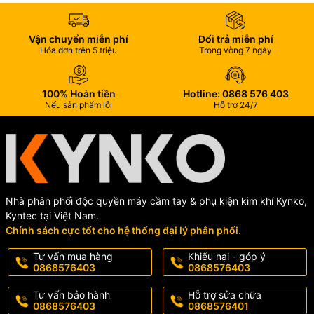
Vận chuyển miễn phí
Đổi trả miễn phí
Hóa đơn trên 5 triệu
Trong vòng 7 ngày
100% Hoàn tiền
Hotline: 0868 576 403
Nếu sản phẩm lỗi
Hỗ trợ 24/7
Nhà phân phối độc quyền máy cầm tay & phụ kiện kim khí Kynko,
Kyntec tại Việt Nam.
Chính sách cực tốt cho hệ thống đại lý phân phối.
Tư vấn mua hàng
Khiếu nại - góp ý
0868576403
0868576403
Tư vấn bảo hành
Hỗ trợ sửa chữa
0868576403
0868576401