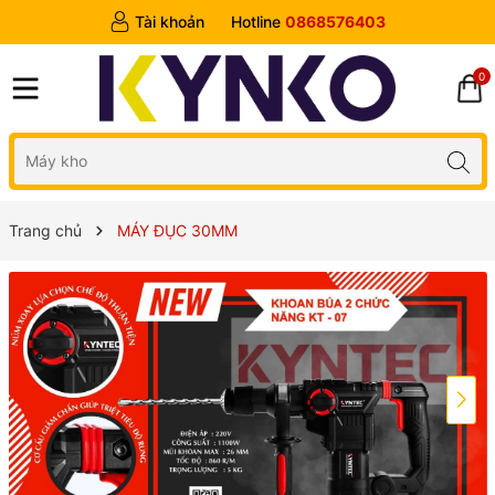
Tài khoản
Hotline
0868576403
0
Trang chủ
MÁY ĐỤC 30MM