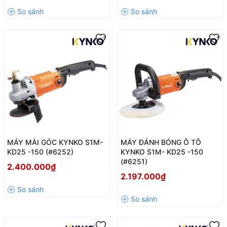
MÁY MÀI GÓC KYNKO S1M-
MÁY ĐÁNH BÓNG Ô TÔ
KD25 -150 (#6252)
KYNKO S1M- KD25 -150
(#6251)
2.400.000₫
2.197.000₫