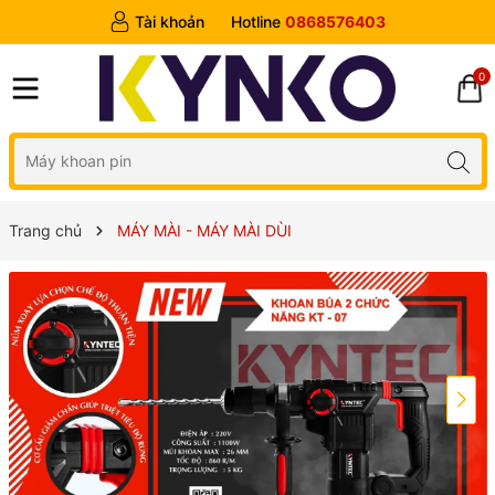
Tài khoản
Hotline
0868576403
0
Trang chủ
MÁY MÀI - MÁY MÀI DÙI