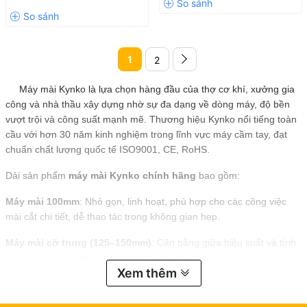
1
2
Máy mài Kynko là lựa chọn hàng đầu của thợ cơ khí, xưởng gia
công và nhà thầu xây dựng nhờ sự đa dạng về dòng máy, độ bền
vượt trội và công suất mạnh mẽ. Thương hiệu Kynko nổi tiếng toàn
cầu với hơn 30 năm kinh nghiệm trong lĩnh vực máy cầm tay, đạt
chuẩn chất lượng quốc tế ISO9001, CE, RoHS.
Dải sản phẩm
máy mài Kynko chính hãng
bao gồm:
Máy mài 100mm
: Nhỏ gọn, linh hoạt, phù hợp cho các công việc
mài cắt chi tiết, dễ thao tác trong không gian hẹp.
Máy mài cỡ trung (125–150mm)
: Cân bằng giữa hiệu suất và tính
cơ động, thích hợp cho các xưởng cơ khí vừa và nhỏ.
Xem thêm
Máy mài cỡ lớn (180–230mm)
: Công suất lên tới 2800W, lý tưởng
cho
máy mài công nghiệp
cắt thép dày, bê tông, đá hoa cương.