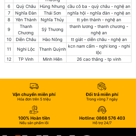
6
Quỳ Châu
Hùng Nhung
cầu cô ba - quỳ châu - nghệ an
7
Nghĩa Đàn
Thái Sơn
nghĩa hội - nghĩa đàn - nghệ an
8
Yên Thành
Nghĩa Thủy
tt yên thành - nghệ an
Thanh
thanh lương - thanh chương -
9
Sỹ Thương
Chương
nghệ an
10
Diễn Châu
Hào Nông
tt giát - diễn châu - nghệ an
kcn nam cấm - nghi long - nghi
11
Nghi Lộc
Thanh Quỳnh
lộc
12
TP Vinh
Minh Hiên
26 cao thắng - tp vinh
Vận chuyển miễn phí
Đổi trả miễn phí
Hóa đơn trên 5 triệu
Trong vòng 7 ngày
100% Hoàn tiền
Hotline: 0868 576 403
Nếu sản phẩm lỗi
Hỗ trợ 24/7