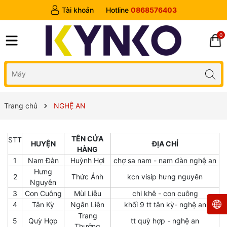
Tài khoản
Hotline
0868576403
0
Trang chủ
NGHỆ AN
TÊN CỬA
STT
HUYỆN
ĐỊA CHỈ
HÀNG
1
Nam Đàn
Huỳnh Hợi
chợ sa nam - nam đàn nghệ an
Hưng
2
Thức Ánh
kcn visip hưng nguyên
Nguyên
3
Con Cuông
Mùi Liễu
chi khê - con cuông
4
Tân Kỳ
Ngân Liên
khối 9 tt tân kỳ- nghệ an
Trang
5
Quỳ Hợp
tt quỳ hợp - nghệ an
Thưởng