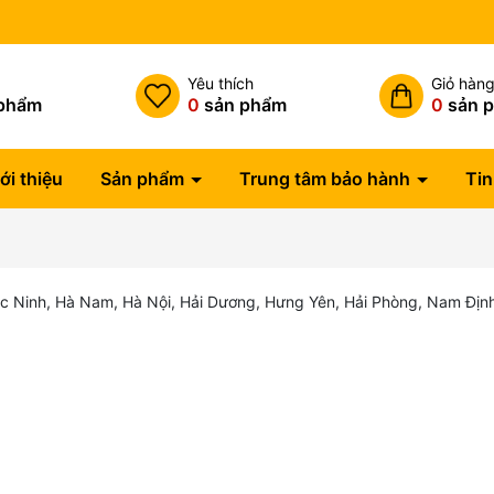
Miễn phí vận chuyển đơn hàng
h
Yêu thích
Giỏ hàn
phẩm
0
sản phẩm
0
sản 
ới thiệu
Sản phẩm
Trung tâm bảo hành
Tin
 Ninh, Hà Nam, Hà Nội, Hải Dương, Hưng Yên, Hải Phòng, Nam Định, 