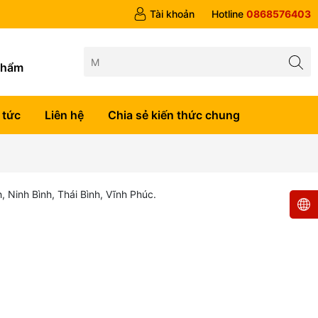
 trên 1tr5
Tài khoản
Hotline
0868576403
g
phẩm
 tức
Liên hệ
Chia sẻ kiến thức chung
Ninh Bình, Thái Bình, Vĩnh Phúc.