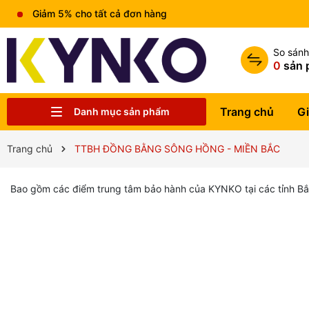
Giảm 5% cho tất cả đơn hàng
So sán
0
sản 
Trang chủ
Gi
Danh mục sản phẩm
Chia sẻ kiến thức chung
Liên hệ
Tin tức
Trung tâm bảo hành
Sản phẩm
Giới thiệu
Trang chủ
Trang chủ
TTBH ĐỒNG BẰNG SÔNG HỒNG - MIỀN BẮC
Bao gồm các điểm trung tâm bảo hành của KYNKO tại các tỉnh Bắc