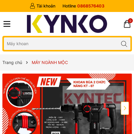
Tài khoản
Hotline
0868576403
0
Trang chủ
MÁY NGÀNH MỘC