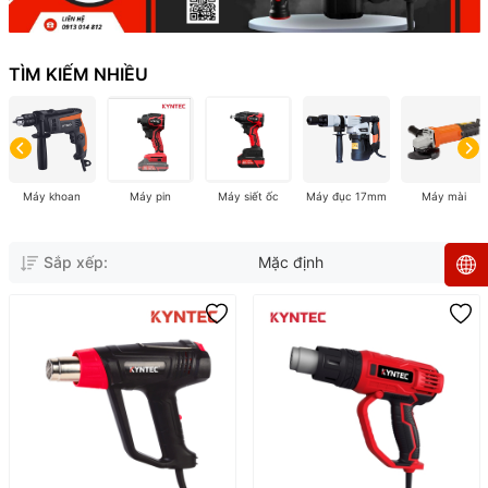
TÌM KIẾM NHIỀU
Máy khoan
Máy pin
Máy siết ốc
Máy đục 17mm
Máy mài
Sắp xếp:
Mặc định