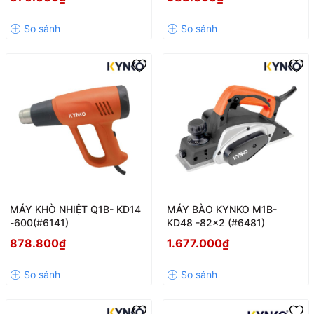
MÁY KHÒ NHIỆT Q1B- KD14
MÁY BÀO KYNKO M1B-
-600(#6141)
KD48 -82x2 (#6481)
878.800₫
1.677.000₫