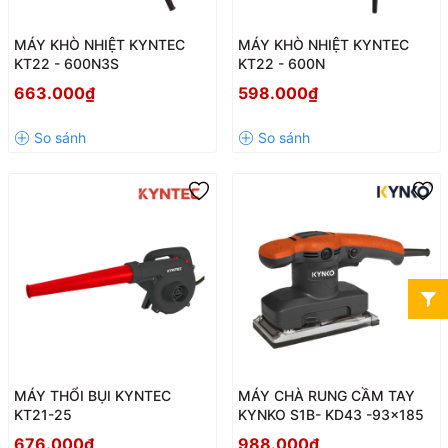
MÁY KHÒ NHIỆT KYNTEC
MÁY KHÒ NHIỆT KYNTEC
KT22 - 600N3S
KT22 - 600N
663.000₫
598.000₫
MÁY THỔI BỤI KYNTEC
MÁY CHÀ RUNG CẦM TAY
KT21-25
KYNKO S1B- KD43 -93x185
676.000₫
988.000₫