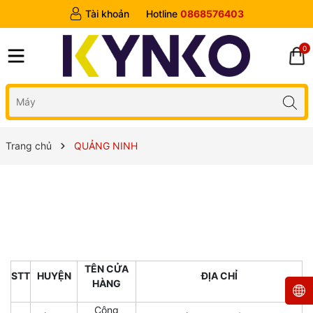
Tài khoản
Hotline
0868576403
0
Trang chủ
QUẢNG NINH
TÊN CỬA
STT
HUYỆN
ĐỊA CHỈ
HÀNG
Công