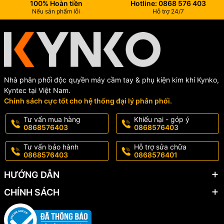
100% Hoàn tiền
Hotline: 0868 576 403
Nếu sản phẩm lỗi
Hỗ trợ 24/7
Nhà phân phối độc quyền máy cầm tay & phụ kiện kim khí Kynko,
Kyntec tại Việt Nam.
Chính sách cực tốt cho hệ thống đại lý phân phối.
Tư vấn mua hàng
Khiếu nại - góp ý
0868576403
0868576403
Tư vấn bảo hành
Hỗ trợ sửa chữa
0868576403
0868576401
HƯỚNG DẪN
CHÍNH SÁCH