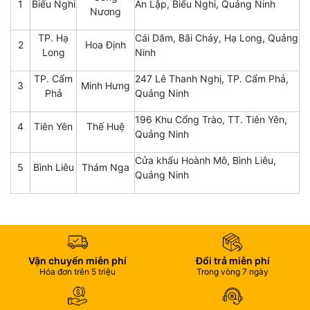
1
Biểu Nghi
An Lập, Biểu Nghi, Quảng Ninh
Nương
TP. Hạ
Cái Dăm, Bãi Cháy, Hạ Long, Quảng
2
Hoa Định
Long
Ninh
TP. Cẩm
247 Lê Thanh Nghị, TP. Cẩm Phả,
3
Minh Hưng
Phả
Quảng Ninh
196 Khu Cổng Trào, TT. Tiên Yên,
4
Tiên Yên
Thế Huệ
Quảng Ninh
Cửa khẩu Hoành Mô, Bình Liêu,
5
Bình Liêu
Thám Nga
Quảng Ninh
Vận chuyển miễn phí
Đổi trả miễn phí
Hóa đơn trên 5 triệu
Trong vòng 7 ngày