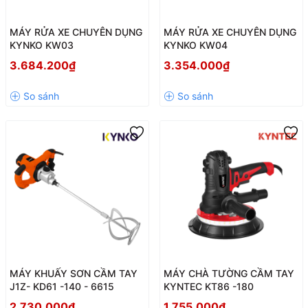
MÁY RỬA XE CHUYÊN DỤNG
MÁY RỬA XE CHUYÊN DỤNG
KYNKO KW03
KYNKO KW04
3.684.200₫
3.354.000₫
MÁY KHUẤY SƠN CẦM TAY
MÁY CHÀ TƯỜNG CẦM TAY
J1Z- KD61 -140 - 6615
KYNTEC KT86 -180
2.730.000₫
1.755.000₫