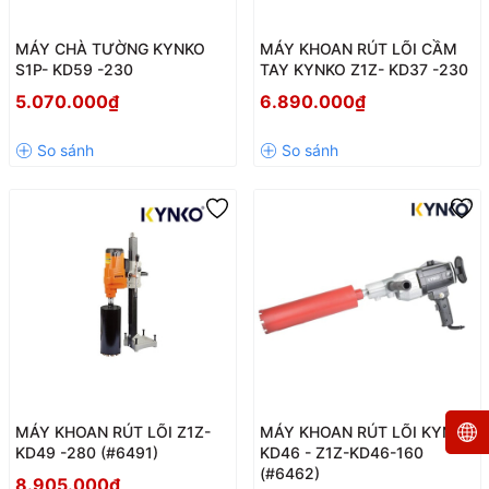
MÁY CHÀ TƯỜNG KYNKO
MÁY KHOAN RÚT LÕI CẦM
S1P- KD59 -230
TAY KYNKO Z1Z- KD37 -230
5.070.000₫
6.890.000₫
MÁY KHOAN RÚT LÕI Z1Z-
MÁY KHOAN RÚT LÕI KYNKO
KD49 -280 (#6491)
KD46 - Z1Z-KD46-160
(#6462)
8.905.000₫