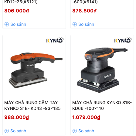
KD12-25(#6121)
-600(#6141)
806.000₫
878.800₫
MÁY CHÀ RUNG CẦM TAY
MÁY CHÀ RUNG KYNKO S1B-
KYNKO S1B- KD43 -93x185
KD66 -100x110
988.000₫
1.079.000₫