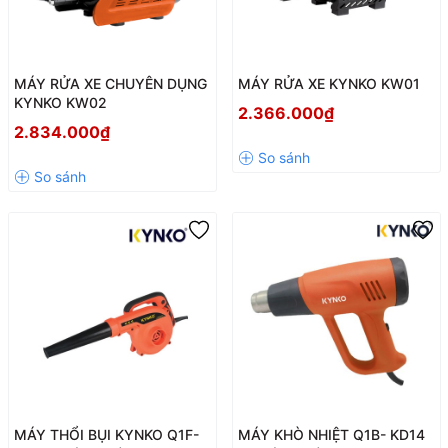
MÁY RỬA XE CHUYÊN DỤNG
MÁY RỬA XE KYNKO KW01
KYNKO KW02
2.366.000₫
2.834.000₫
MÁY THỔI BỤI KYNKO Q1F-
MÁY KHÒ NHIỆT Q1B- KD14