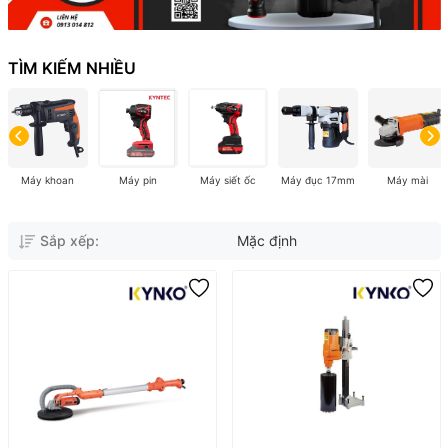
TÌM KIẾM NHIỀU
Máy khoan
Máy pin
Máy siết ốc
Máy đục 17mm
Máy mài
Sắp xếp:
Mặc định