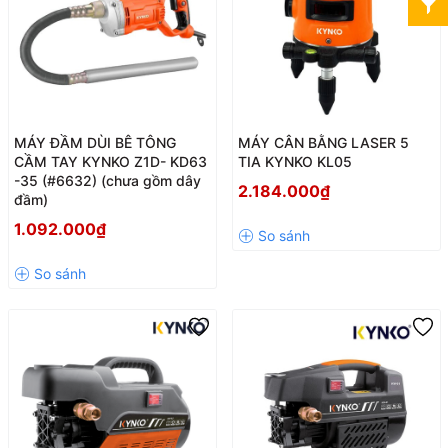
MÁY ĐẦM DÙI BÊ TÔNG
MÁY CÂN BẰNG LASER 5
CẦM TAY KYNKO Z1D- KD63
TIA KYNKO KL05
-35 (#6632) (chưa gồm dây
2.184.000₫
đầm)
1.092.000₫