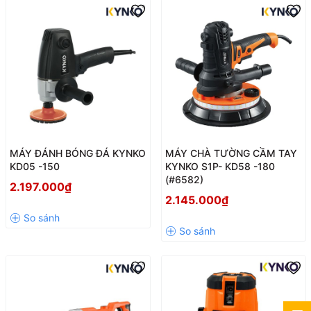
MÁY ĐÁNH BÓNG ĐÁ KYNKO
MÁY CHÀ TƯỜNG CẦM TAY
KD05 -150
KYNKO S1P- KD58 -180
(#6582)
2.197.000₫
2.145.000₫