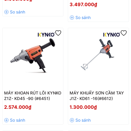
3.497.000₫
MÁY KHOAN RÚT LÕI KYNKO
MÁY KHUẤY SƠN CẦM TAY
Z1Z- KD45 -90 (#6451)
J1Z- KD61 -16(#6612)
2.574.000₫
1.300.000₫