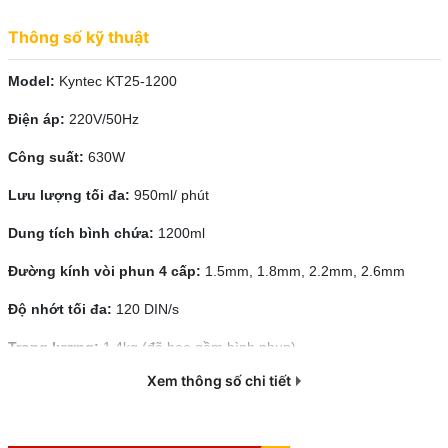
Trong công việc thi công sửa chữa hiện nay, máy phun sơn cầm
Thông số kỹ thuật
tay đang ngày càng trở nên phổ biến nhờ giá thành rẻ, sự tiện lợi và
hiệu quả mà chúng mang lại.
Model:
Kyntec KT25-1200
Một trong những mẫu máy đáng chú ý nhất hiện nay
máy phun
Điện áp:
220V/50Hz
sơn cầm tay Kyntec KT25
với công suất mạnh mẽ
630W
– dung
tích bình chứa lớn
1.200ml
.
Kyntec KT25
không chỉ là một
Công suất:
630W
dòng máy phun mạnh mẽ mà còn rất dễ sử dụng, phù hợp với cả
Lưu lượng tối đa:
950ml/ phút
người mới bắt đầu lẫn các thợ sơn chuyên nghiệp.
Dung tích bình chứa:
1200ml
Đường kính vòi phun 4 cấp:
1.5mm, 1.8mm, 2.2mm, 2.6mm
Độ nhớt tối đa:
120 DIN/s
Trọng lượng:
1.4kg (đã bao gồm bình phun)
Xem thông số chi tiết
Dây chuyền sản xuất:
CHLB Đức