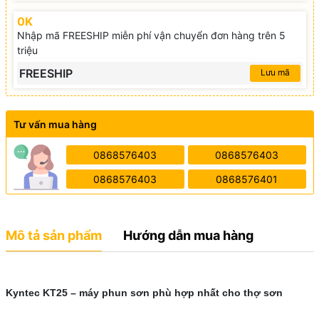
0K
Nhập mã FREESHIP miễn phí vận chuyển đơn hàng trên 5
triệu
FREESHIP
Lưu mã
Tư vấn mua hàng
0868576403
0868576403
0868576403
0868576401
Mô tả sản phẩm
Hướng dẫn mua hàng
Kyntec KT25 – máy phun sơn phù hợp nhất cho thợ sơn