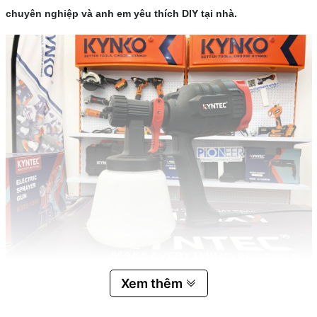
chuyên nghiệp và anh em yêu thích DIY tại nhà.
Máy phun sơn cầm tay chính hãng giá tốt Kyntec KT25 . Ảnh:
Xem thêm
Kynkovietnam