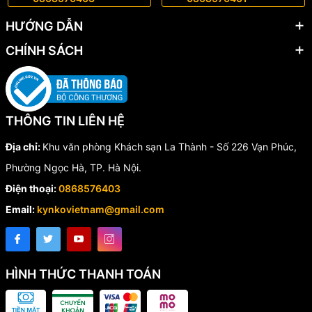
HƯỚNG DẪN
CHÍNH SÁCH
THÔNG TIN LIÊN HỆ
Địa chỉ:
Khu văn phòng Khách sạn La Thành - Số 226 Vạn Phúc,
Kyntec KT25 có đầu vòi phun với đường kính đa dạng. Ảnh: Kynkovietnam
Phường Ngọc Hà, TP. Hà Nội.
3. Đường kính vòi máy phun sơn đa dạng
Điện thoại:
0868576403
Email:
kynkovietnam@gmail.com
Vòi phun có đường kính đa dạng 1.5 – 1.8 - 2.2 – 2.6mm,
Kyntec KT25
giúp anh em thi công có nhiều lựa chọn tối ưu cho
việc phun các loại sơn có độ nhớt trung bình tới cao, đảm bảo sơn
phun ra đều và mịn.
HÌNH THỨC THANH TOÁN