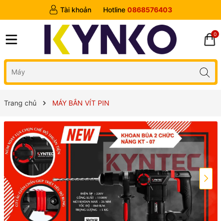
Tài khoản
Hotline
0868576403
0
Trang chủ
MÁY BẮN VÍT PIN