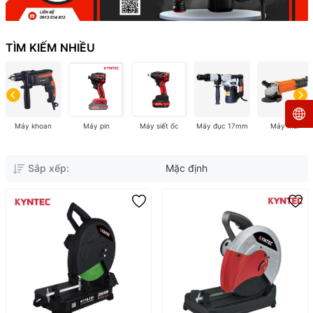
TÌM KIẾM NHIỀU
Máy khoan
Máy pin
Máy siết ốc
Máy đục 17mm
Máy mài
Sắp xếp:
Mặc định