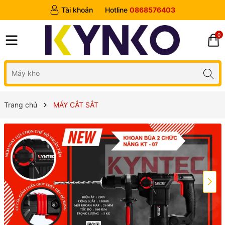
Tài khoản
Hotline
0868576403
0
Trang chủ
MÁY CẮT SẮT