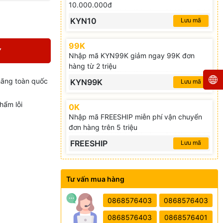
10.000.000đ
KYN10
Lưu mã
99K
Y
Nhập mã KYN99K giảm ngay 99K đơn
hàng từ 2 triệu
hãng toàn quốc
KYN99K
Lưu mã
hẩm lỗi
0K
Nhập mã FREESHIP miễn phí vận chuyển
đơn hàng trên 5 triệu
FREESHIP
Lưu mã
Tư vấn mua hàng
0868576403
0868576403
0868576403
0868576401