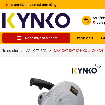
Miễn phí
So sán
0
sản 
Trang chủ
Gi
Danh mục sản phẩm
Chia sẻ kiến thức chung
Liên hệ
Tin tức
Trung tâm bảo hành
Sản phẩm
Giới thiệu
Trang chủ
Trang chủ
MÁY CẮT SẮT
MÁY CẮT SẮT KYNKO J1G- KD41 