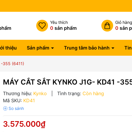
 vận chuyển đơn hàng trên 1tr5
h
Yêu thích
Giỏ hàn
phẩm
0
sản phẩm
0
sản 
ới thiệu
Sản phẩm
Trung tâm bảo hành
Tin
-355 (6411)
MÁY CẮT SẮT KYNKO J1G- KD41 -355
Thương hiệu:
Kynko
|
Tình trạng:
Còn hàng
Mã SKU:
KD41
3.575.000₫