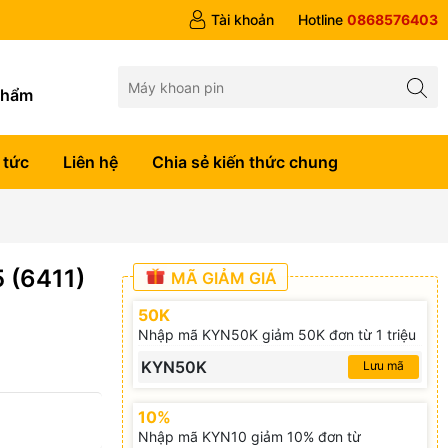
Tài khoản
Hotline
0868576403
g
phẩm
 tức
Liên hệ
Chia sẻ kiến thức chung
 (6411)
MÃ GIẢM GIÁ
50K
Nhập mã KYN50K giảm 50K đơn từ 1 triệu
KYN50K
Lưu mã
10%
Nhập mã KYN10 giảm 10% đơn từ