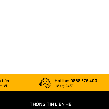
 không chỉ
. Bản đế được
h êm, không rung
 tiền
Hotline: 0868 576 403
 lỗi
Hỗ trợ 24/7
THÔNG TIN LIÊN HỆ