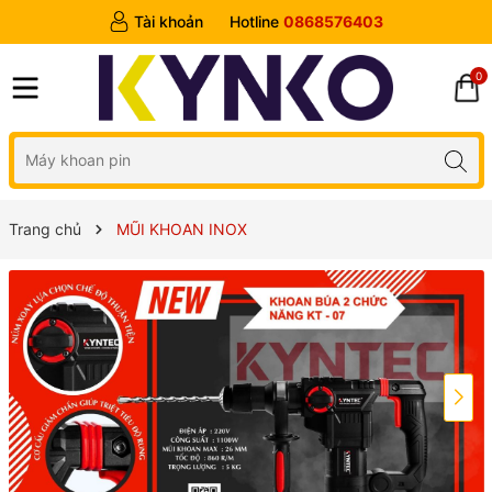
Tài khoản
Hotline
0868576403
0
Trang chủ
MŨI KHOAN INOX