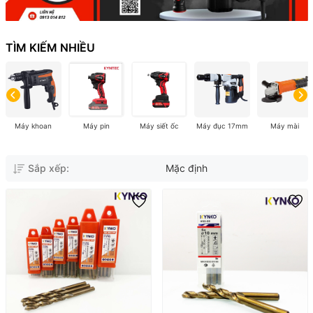
TÌM KIẾM NHIỀU
Máy khoan
Máy pin
Máy siết ốc
Máy đục 17mm
Máy mài
Sắp xếp:
Mặc định