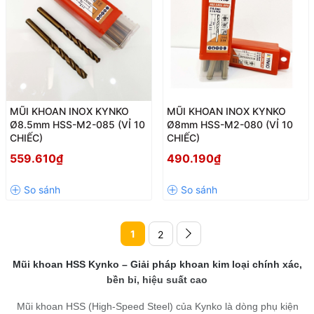
MŨI KHOAN INOX KYNKO
MŨI KHOAN INOX KYNKO
Ø8.5mm HSS-M2-085 (VỈ 10
Ø8mm HSS-M2-080 (VỈ 10
CHIẾC)
CHIẾC)
559.610₫
490.190₫
1
2
Mũi khoan HSS Kynko – Giải pháp khoan kim loại chính xác,
bền bỉ, hiệu suất cao
Mũi khoan HSS (High-Speed Steel) của Kynko là dòng phụ kiện