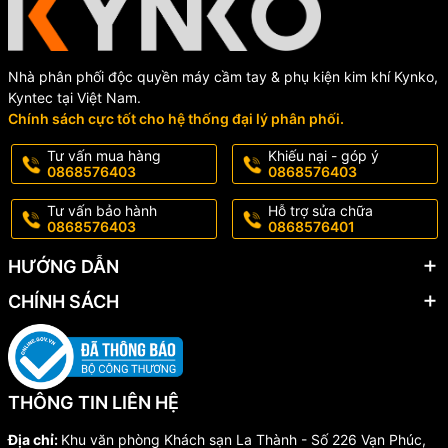
Ứng dụng linh hoạt: Từ gia công kim loại công nghiệp, sửa
chữa cơ khí đến các công việc DIY, lắp đặt trong nhà.
Chất lượng vượt trội – Giá trị bền lâu
Nhà phân phối độc quyền máy cầm tay & phụ kiện kim khí Kynko,
Kyntec tại Việt Nam.
Mũi khoan HSS Kynko là sự kết hợp hoàn hảo giữa hiệu năng và
Chính sách cực tốt cho hệ thống đại lý phân phối.
độ bền, giúp người dùng tiết kiệm chi phí bảo trì và nâng cao hiệu
suất công việc. Với độ hoàn thiện cao, rãnh thoát phoi thiết kế tối
Tư vấn mua hàng
Khiếu nại - góp ý
ưu, và vật liệu cứng cáp, đây là dòng mũi khoan lý tưởng cho mọi
0868576403
0868576403
nhu cầu khoan kim loại và vật liệu khó gia công.
Tư vấn bảo hành
Hỗ trợ sửa chữa
0868576403
0868576401
Lựa chọn mũi khoan HSS Kynko – Khoan mượt, khoan bền,
khoan chuẩn xác!
HƯỚNG DẪN
CHÍNH SÁCH
THÔNG TIN LIÊN HỆ
Địa chỉ:
Khu văn phòng Khách sạn La Thành - Số 226 Vạn Phúc,