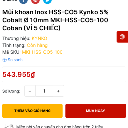
Mũi khoan Inox HSS-CO5 Kynko 5%
Cobalt Ø 10mm MKI-HSS-CO5-100
Coban (VỈ 5 CHIẾC)
Thương hiệu:
KYNKO
Tình trạng:
Còn hàng
Mã SKU:
MKI-HSS-CO5-100
543.955₫
−
+
Số lượng:
THÊM VÀO GIỎ HÀNG
MUA NGAY
Miễn phí vận chuyển cho đơn hàng trên 2 triệu