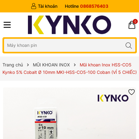
Tài khoản
Hotline
0868576403
0
Trang chủ
MŨI KHOAN INOX
Mũi khoan Inox HSS-CO5
Kynko 5% Cobalt Ø 10mm MKI-HSS-CO5-100 Coban (VỈ 5 CHIẾC)