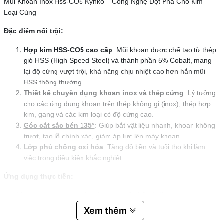
Mũi Khoan Inox Hss-CO5 Kynko – Công Nghệ Đột Phá Cho Kim
Loại Cứng
Đặc điểm nổi trội:
Hợp kim HSS-CO5 cao cấp
: Mũi khoan được chế tạo từ thép
gió HSS (High Speed Steel) và thành phần 5% Cobalt, mang
lại độ cứng vượt trội, khả năng chịu nhiệt cao hơn hẳn mũi
HSS thông thường.
Thiết kế chuyên dụng khoan inox và thép cứng
: Lý tưởng
cho các ứng dụng khoan trên thép không gỉ (inox), thép hợp
kim, gang và các kim loại có độ cứng cao.
Góc cắt sắc bén 135°
: Giúp bắt vật liệu nhanh, khoan không
trượt, tạo lỗ chính xác, giảm áp lực lên máy khoan.
Lớp phủ chống oxi hóa
: Tăng độ bền và tuổi thọ khi làm
việc trong điều kiện khắc nghiệt.
Ứng dụng thực tiễn:
Khoan inox trong thi công lan can, bồn bể, tủ điện.
Gia công thép hợp kim, gang trong công nghiệp cơ khí chính
Xem thêm
xác.