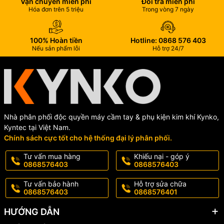
Vận chuyển miễn phí
Đổi trả miễn phí
Hóa đơn trên 5 triệu
Trong vòng 7 ngày
100% Hoàn tiền
Hotline: 0868 576 403
Nếu sản phẩm lỗi
Hỗ trợ 24/7
Nhà phân phối độc quyền máy cầm tay & phụ kiện kim khí Kynko,
Kyntec tại Việt Nam.
Chính sách cực tốt cho hệ thống đại lý phân phối.
Tư vấn mua hàng
Khiếu nại - góp ý
0868576403
0868576403
Tư vấn bảo hành
Hỗ trợ sửa chữa
0868576403
0868576401
HƯỚNG DẪN