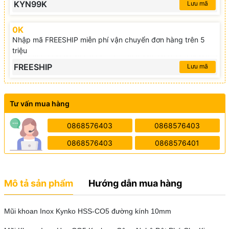
KYN99K
Lưu mã
0K
Nhập mã FREESHIP miễn phí vận chuyển đơn hàng trên 5
triệu
FREESHIP
Lưu mã
Tư vấn mua hàng
0868576403
0868576403
0868576403
0868576401
Mô tả sản phẩm
Hướng dẫn mua hàng
Mũi khoan Inox Kynko HSS-CO5 đường kính 10mm