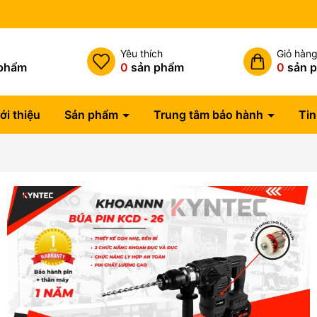
h
Yêu thích
Giỏ hàn
phẩm
0
sản phẩm
0
sản 
ới thiệu
Sản phẩm
Trung tâm bảo hành
Tin