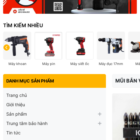
TÌM KIẾM NHIỀU
Máy khoan
Máy pin
Máy siết ốc
Máy đục 17mm
Má
MŨI BẮN 
DANH MỤC SẢN PHẨM
Trang chủ
Giới thiệu
Sản phẩm
Trung tâm bảo hành
Tin tức