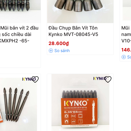
 Mũi bắn vít 2 đầu
Đầu Chụp Bắn Vít Tôn
Mũi 
 sốc chiều dài
Kynko MVT-08045-V5
nam
MXPH2 -65-
V10-
28.600₫
146