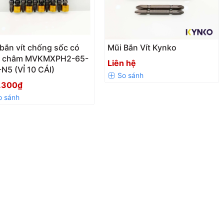
bắn vít chống sốc có
Mũi Bắn Vít Kynko
 châm MVKMXPH2-65-
Liên hệ
N5 (VỈ 10 CÁI)
.300₫