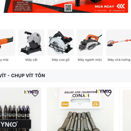
y mài
Máy cắt
Máy cưa gỗ
Máy ngành mộc
Máy chà tường
VÍT - CHỤP VÍT TÔN