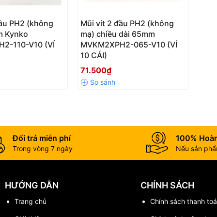
đầu PH2 (không
Mũi vít 2 đầu PH2 (không
m Kynko
mạ) chiều dài 65mm
2-110-V10 (VỈ
MVKM2XPH2-065-V10 (VỈ
10 CÁI)
71.500₫
Đổi trả miễn phí
100% Hoàn
Trong vòng 7 ngày
Nếu sản phẩm
HƯỚNG DẪN
CHÍNH SÁCH
Trang chủ
Chính sách thanh toa