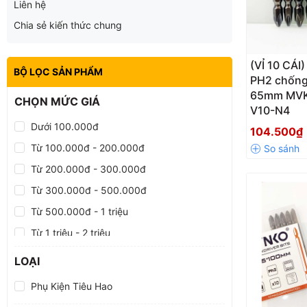
Liên hệ
Chia sẻ kiến thức chung
(VỈ 10 CÁI)
BỘ LỌC SẢN PHẨM
PH2 chống
65mm MVK
CHỌN MỨC GIÁ
V10-N4
Dưới 100.000đ
104.500₫
Từ 100.000đ - 200.000đ
Từ 200.000đ - 300.000đ
Từ 300.000đ - 500.000đ
Từ 500.000đ - 1 triệu
Từ 1 triệu - 2 triệu
Từ 2 triệu - 5 triệu
LOẠI
Từ 5 triệu - 10 triệu
Phụ Kiện Tiêu Hao
Trên 10 triệu