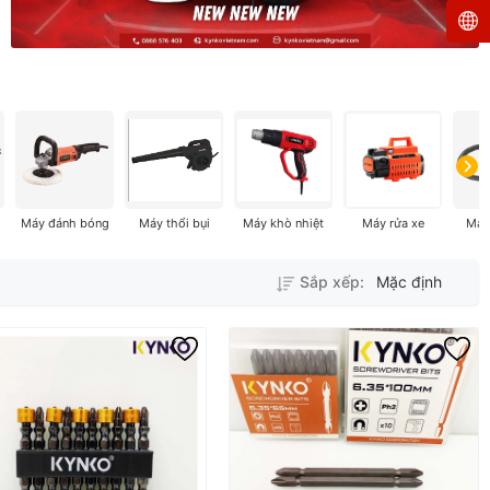
Máy đánh bóng
Máy thổi bụi
Máy khò nhiệt
Máy rửa xe
Máy
Sắp xếp:
Mặc định