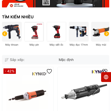
TÌM KIẾM NHIỀU
Máy khoan
Máy pin
Máy siết ốc
Máy đục 17mm
Máy mài
Sắp xếp:
Mặc định
- 42%