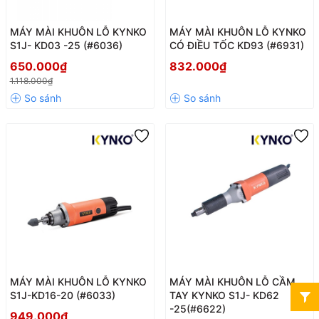
MÁY MÀI KHUÔN LỖ KYNKO
MÁY MÀI KHUÔN LỖ KYNKO
S1J- KD03 -25 (#6036)
CÓ ĐIỀU TỐC KD93 (#6931)
650.000₫
832.000₫
1.118.000₫
MÁY MÀI KHUÔN LỖ KYNKO
MÁY MÀI KHUÔN LỖ CẦM
S1J-KD16-20 (#6033)
TAY KYNKO S1J- KD62
-25(#6622)
949.000₫