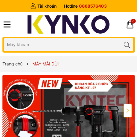
Tài khoản
Hotline
0868576403
0
Trang chủ
MÁY MÀI DÙI