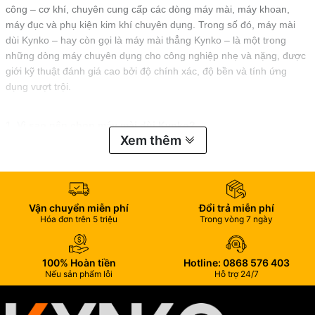
công – cơ khí, chuyên cung cấp các dòng máy mài, máy khoan,
máy đục và phụ kiện kim khí chuyên dụng. Trong số đó, máy mài
dùi Kynko – hay còn gọi là máy mài thẳng Kynko – là một trong
những dòng máy chuyên dụng cho công nghiệp nhẹ và nặng, được
giới kỹ thuật đánh giá cao bởi độ chính xác, độ bền và tính ứng
dụng vượt trội.
1. Vì sao nên chọn máy mài dùi Kynko?
Xem thêm
Không giống những loại máy mài góc thông thường, máy mài dùi
được thiết kế chuyên biệt để thực hiện các công việc tỉ mỉ như:
Mài khuôn, rãnh, chi tiết nhỏ trên kim loại
Vận chuyển miễn phí
Đổi trả miễn phí
Làm sạch ba via trong ngành cơ khí chính xác
Hóa đơn trên 5 triệu
Trong vòng 7 ngày
Gia công, đánh bóng chi tiết trong ngành khuôn mẫu, điện tử, cơ khí
chế tạo
100% Hoàn tiền
Hotline: 0868 576 403
Nếu sản phẩm lỗi
Hỗ trợ 24/7
Trong số các thương hiệu đang có mặt trên thị trường, máy mài dùi
Kynko nổi bật nhờ vào: