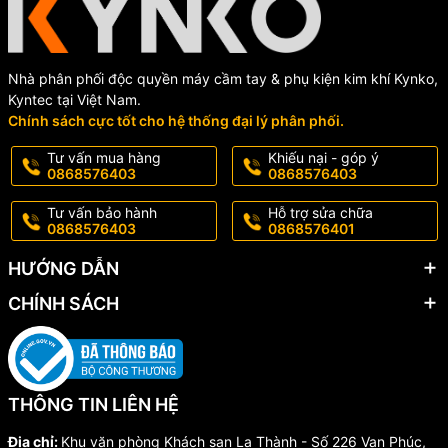
Thiết kế gọn, chắc tay, dễ kiểm soát khi thao tác ở những vị trí khó
tiếp cận.
Nhà phân phối độc quyền máy cầm tay & phụ kiện kim khí Kynko,
Động cơ mạnh mẽ, êm ái, hoạt động ổn định trong thời gian dài.
Kyntec tại Việt Nam.
Chất liệu cấu thành cao cấp, đảm bảo tuổi thọ máy lâu bền, chịu lực
Chính sách cực tốt cho hệ thống đại lý phân phối.
và nhiệt tốt.
Tư vấn mua hàng
Khiếu nại - góp ý
0868576403
0868576403
Chính sách bảo hành chính hãng, linh kiện thay thế sẵn có.
Tư vấn bảo hành
Hỗ trợ sửa chữa
Với người dùng chuyên nghiệp, việc lựa chọn một dòng máy mài
0868576403
0868576401
khuôn chính hãng như Kynko sẽ giúp nâng cao hiệu suất công việc
và giảm thiểu rủi ro hỏng hóc.
HƯỚNG DẪN
CHÍNH SÁCH
2. Đặc điểm nổi bật của máy mài dùi Kynko
Dòng máy mài dùi của Kynko sở hữu những thông số và tính năng
THÔNG TIN LIÊN HỆ
nổi trội:
Địa chỉ:
Khu văn phòng Khách sạn La Thành - Số 226 Vạn Phúc,