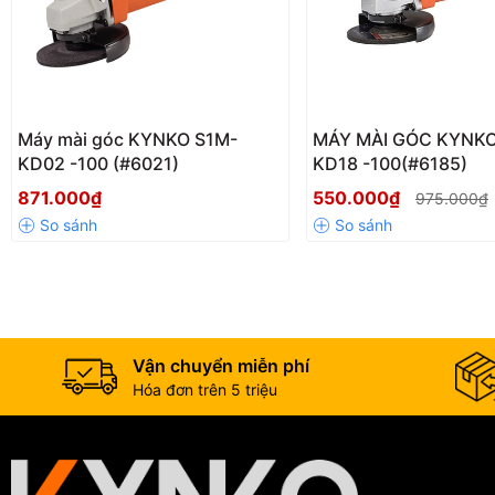
Máy mài góc KYNKO S1M-
MÁY MÀI GÓC KYNKO
KD02 -100 (#6021)
KD18 -100(#6185)
871.000₫
550.000₫
975.000₫
Mặc dù máy mài khuôn nói chung được sử dụng rất rộng rãi tại cá
kiện làm việc khắc nghiệt thì không có dòng máy nào so sánh được v
Vận chuyển miễn phí
Hóa đơn trên 5 triệu