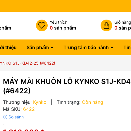
Miễn phí vận chuyển đơn hàng
h
Yêu thích
Giỏ hàn
phẩm
0
sản phẩm
0
sản 
ới thiệu
Sản phẩm
Trung tâm bảo hành
Tin
YNKO S1J-KD42-25 (#6422)
MÁY MÀI KHUÔN LỖ KYNKO S1J-KD4
(#6422)
Thương hiệu:
Kynko
|
Tình trạng:
Còn hàng
Mã SKU:
6422