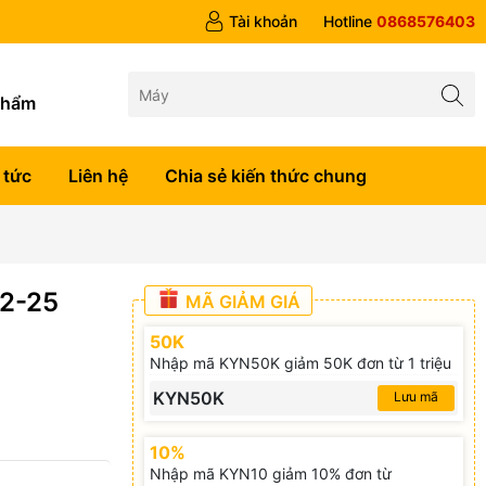
 trên 1tr5
Tài khoản
Hotline
0868576403
g
phẩm
 tức
Liên hệ
Chia sẻ kiến thức chung
2-25
MÃ GIẢM GIÁ
50K
Nhập mã KYN50K giảm 50K đơn từ 1 triệu
KYN50K
Lưu mã
10%
Nhập mã KYN10 giảm 10% đơn từ