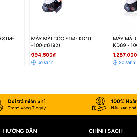
 S1M-
MÁY MÀI GÓC S1M- KD19
MÁY MÀI 
-100(#6192)
KD69 - 10
994.500₫
1.287.00
c làng nghề cơ khí, điêu khắc đá, mộc. Nhưng đối với ngành công ng
ới Kynko.
Đổi trả miễn phí
100% Hoàn
Trong vòng 7 ngày
Nếu sản phẩm
HƯỚNG DẪN
CHÍNH SÁCH