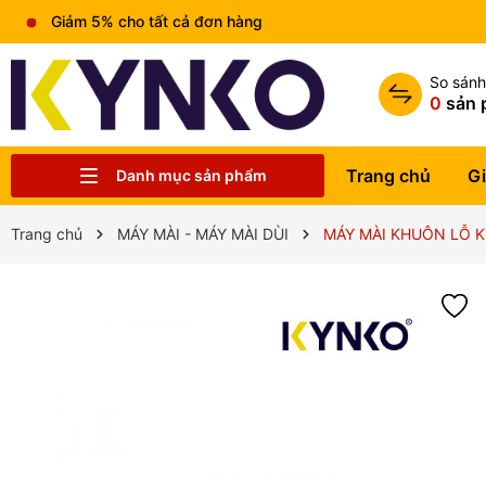
Giảm 5% cho tất cả đơn hàng
So sán
0
sản 
Trang chủ
Gi
Danh mục sản phẩm
Chia sẻ kiến thức chung
Liên hệ
Tin tức
Trung tâm bảo hành
Sản phẩm
Giới thiệu
Trang chủ
Trang chủ
MÁY MÀI - MÁY MÀI DÙI
MÁY MÀI KHUÔN LỖ K