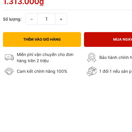
1.313.000₫
−
+
Số lượng:
THÊM VÀO GIỎ HÀNG
MUA NGA
Miễn phí vận chuyển cho đơn
Bảo hành chính 
hàng trên 2 triệu
Cam kết chính hãng 100%
1 đổi 1 nếu sản p