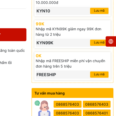
10.000.000đ
KYN10
Lưu mã
99K
Nhập mã KYN99K giảm ngay 99K đơn
hàng từ 2 triệu
Y
KYN99K
Lưu mã
hãng toàn quốc
0K
Nhập mã FREESHIP miễn phí vận chuyển
hẩm lỗi
đơn hàng trên 5 triệu
FREESHIP
Lưu mã
Tư vấn mua hàng
0868576403
0868576403
0868576403
0868576401