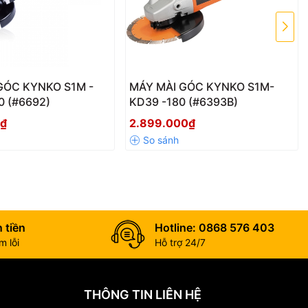
GÓC KYNKO S1M -
MÁY MÀI GÓC KYNKO S1M-
0 (#6692)
KD39 -180 (#6393B)
0₫
2.899.000₫
hiệp nặng, điều
 tiền
Hotline: 0868 576 403
 lỗi
Hỗ trợ 24/7
THÔNG TIN LIÊN HỆ