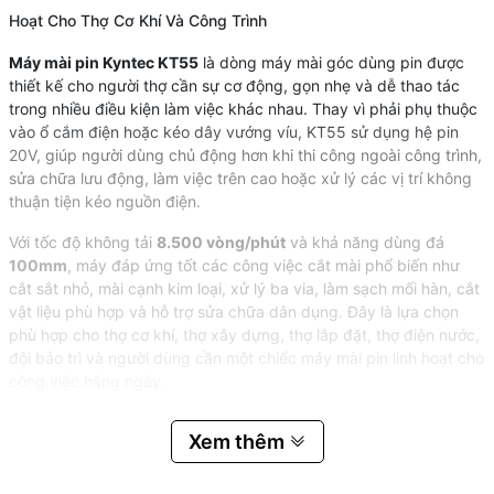
Hoạt Cho Thợ Cơ Khí Và Công Trình
Máy mài pin Kyntec KT55
là dòng máy mài góc dùng pin được
thiết kế cho người thợ cần sự cơ động, gọn nhẹ và dễ thao tác
trong nhiều điều kiện làm việc khác nhau. Thay vì phải phụ thuộc
vào ổ cắm điện hoặc kéo dây vướng víu, KT55 sử dụng hệ pin
20V, giúp người dùng chủ động hơn khi thi công ngoài công trình,
sửa chữa lưu động, làm việc trên cao hoặc xử lý các vị trí không
thuận tiện kéo nguồn điện.
Với tốc độ không tải
8.500 vòng/phút
và khả năng dùng đá
100mm
, máy đáp ứng tốt các công việc cắt mài phổ biến như
cắt sắt nhỏ, mài cạnh kim loại, xử lý ba via, làm sạch mối hàn, cắt
vật liệu phù hợp và hỗ trợ sửa chữa dân dụng. Đây là lựa chọn
phù hợp cho thợ cơ khí, thợ xây dựng, thợ lắp đặt, thợ điện nước,
đội bảo trì và người dùng cần một chiếc máy mài pin linh hoạt cho
công việc hằng ngày.
Xem thêm