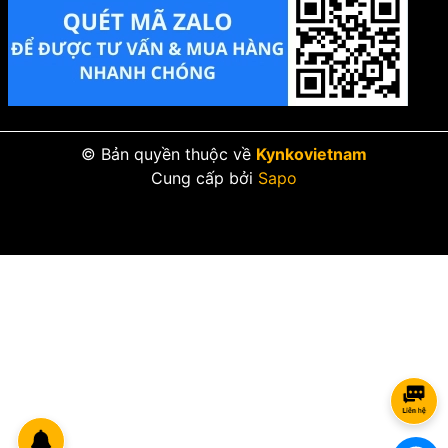
Máy mài pin dùng đá 100mm Kyntec KT55 cần lưu ý gì?
Khi dùng máy mài pin đá 100mm, người dùng cần chọn đúng phụ
kiện theo vật liệu. Đá cắt dùng để cắt, đá mài dùng để mài, đĩa
nhám dùng để xử lý bề mặt. Không nên dùng sai loại đá vì có thể
làm giảm hiệu quả, gây kẹt đá hoặc mất an toàn.
© Bản quyền thuộc về
Kynkovietnam
Cần kiểm tra đá trước khi lắp. Không sử dụng đá bị nứt, mẻ, cong
Cung cấp bởi
Sapo
hoặc đã mòn quá mức. Khi lắp đá, phải siết đúng cách, lắp đúng
chiều và luôn giữ vành chắn bảo vệ. Trong quá trình làm việc, nên
cầm máy chắc bằng hai tay, không đứng trực diện theo hướng
văng của đá và luôn dùng kính bảo hộ.
Cách dùng máy mài pin Kyntec KT55 để hạn chế tự ngắt, nóng
máy, kẹt đá
Máy mài pin có thể tự ngắt khi gặp tình trạng quá tải, pin yếu,
máy quá nóng hoặc đá bị kẹt trong vật liệu. Để hạn chế tình trạng
này, người dùng nên chọn đúng loại đá, không ép máy quá mạnh