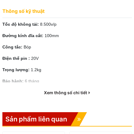
Thông số kỹ thuật
Tốc độ không tải:
8.500v/p
Đường kính đĩa cắt:
100mm
Công tắc:
Bóp
Điện thế pin :
20V
Trọng lượng:
1.2kg
Bảo hành:
6 tháng
Máy mài pin Kyntec KT55 phù hợp với ai?
Xem thông số chi tiết
Máy mài pin Kyntec KT55
phù hợp với những người thường
xuyên cần xử lý vật liệu tại nhiều vị trí khác nhau. Với thợ cơ khí,
máy hỗ trợ cắt mài sắt thép, chỉnh sửa chi tiết, mài ba via và làm
sạch mối hàn. Với thợ công trình, máy giúp xử lý nhanh các tình
Sản phẩm liên quan
huống phát sinh mà không cần tìm nguồn điện.
Sản phẩm cũng phù hợp với thợ lắp đặt cửa, lan can, mái che, thợ