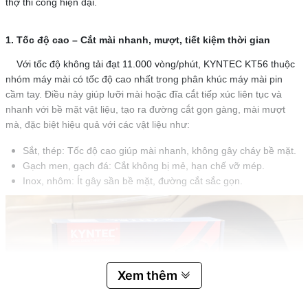
thợ thi công hiện đại.
1. Tốc độ cao – Cắt mài nhanh, mượt, tiết kiệm thời gian
Với tốc độ không tải đạt 11.000 vòng/phút, KYNTEC KT56 thuộc
nhóm máy mài có tốc độ cao nhất trong phân khúc máy mài pin
cầm tay. Điều này giúp lưỡi mài hoặc đĩa cắt tiếp xúc liên tục và
nhanh với bề mặt vật liệu, tạo ra đường cắt gọn gàng, mài mượt
mà, đặc biệt hiệu quả với các vật liệu như:
Sắt, thép: Tốc độ cao giúp mài nhanh, không gây cháy bề mặt.
Gạch men, gạch đá: Cắt không bị mẻ, hạn chế vỡ mép.
Inox, nhôm: Ít gây sần bề mặt, đường cắt sắc gọn.
Xem thêm