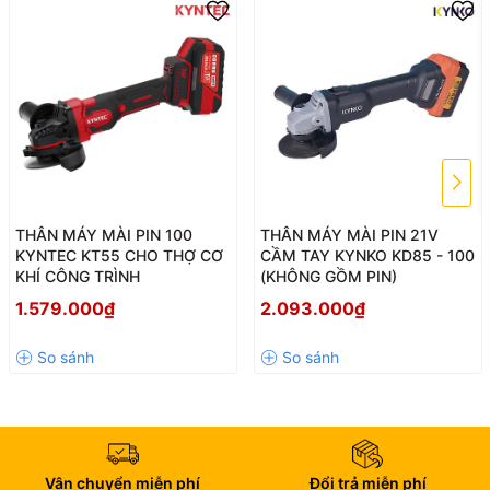
THÂN MÁY MÀI PIN 100
THÂN MÁY MÀI PIN 21V
KYNTEC KT55 CHO THỢ CƠ
CẦM TAY KYNKO KD85 - 100
KHÍ CÔNG TRÌNH
(KHÔNG GỒM PIN)
1.579.000₫
2.093.000₫
3. Gọn gàng, linh hoạt, tối ưu thao tác
Thân máy bọc nhựa nhám chống trượt, hỗ trợ thợ thi công dễ
dàng thao tác trong những không gian hẹp hoặc trên cao. Công tắc
bố trí trên thân (cạnh) – một lựa chọn tối ưu để tránh tình trạng
chạm nhầm hoặc thao tác khó khi đang làm việc.
Vận chuyển miễn phí
Đổi trả miễn phí