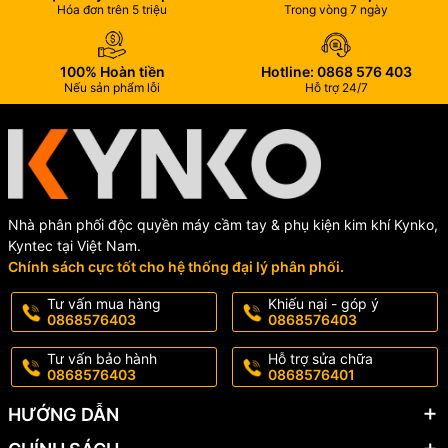
Hóa đơn trên 5 triệu
Trong vòng 7 ngày
2. Tốc độ cao cho hiệu suất mài mạnh mẽ
100% Hoàn tiền
Hotline: 0868 576 403
Với tốc độ không tải lên tới 11.000 vòng/phút, Kyntec KT56 đảm
Nếu sản phẩm lỗi
Hỗ trợ 24/7
bảo tốc độ mài và cắt nhanh, mượt mà trên nhiều loại vật liệu như
sắt, thép, gạch, đá.
Kết hợp với đĩa cắt 100mm, KT56 rất phù hợp cho các công việc
đòi hỏi tính linh hoạt và độ chính xác cao như cắt gạch men, mài
cạnh thép hoặc đánh gỉ kim loại.
Nhà phân phối độc quyền máy cầm tay & phụ kiện kim khí Kynko,
Kyntec tại Việt Nam.
Chính sách cực tốt cho hệ thống đại lý phân phối.
Tư vấn mua hàng
Khiếu nại - góp ý
0868576403
0868576403
Tư vấn bảo hành
Hỗ trợ sửa chữa
0868576403
0868576401
HƯỚNG DẪN