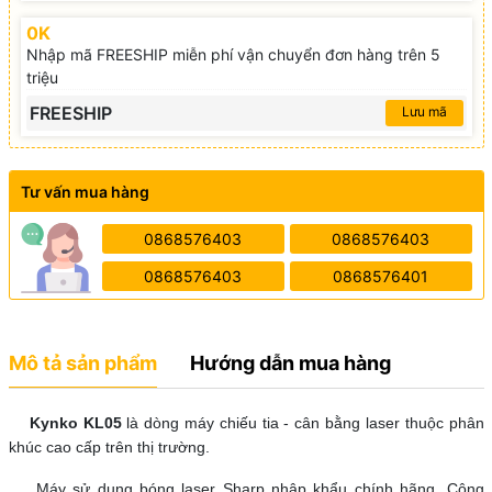
0K
Nhập mã FREESHIP miễn phí vận chuyển đơn hàng trên 5
triệu
FREESHIP
Lưu mã
Tư vấn mua hàng
0868576403
0868576403
0868576403
0868576401
Mô tả sản phẩm
Hướng dẫn mua hàng
Kynko KL05
là dòng máy chiếu tia - cân bằng laser thuộc phân
khúc cao cấp trên thị trường.
Máy sử dụng bóng laser Sharp nhập khẩu chính hãng. Công