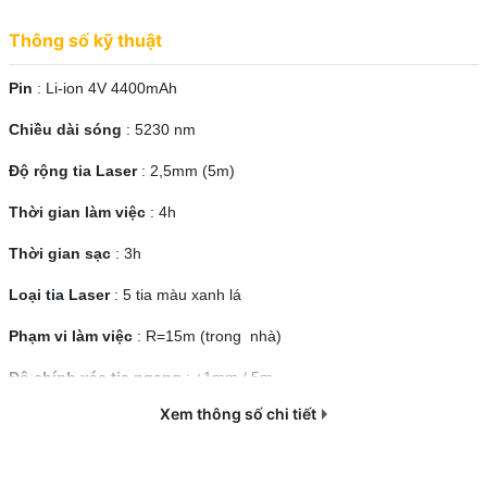
Thông số kỹ thuật
Pin
: Li-ion 4V 4400mAh
Chiều dài sóng
: 5230 nm
Độ rộng tia Laser
: 2,5mm (5m)
Thời gian làm việc
: 4h
Thời gian sạc
: 3h
Loại tia Laser
: 5 tia màu xanh lá
Phạm vi làm việc
: R=15m (trong nhà)
Dung lượng pin lớn 4400mAh,
máy cân bằng Laser Kynko
Độ chính xác tia ngang
: +1mm / 5m
KL05
có thể kéo dài thời gian sử dụng 5 giờ liên tục, thuận lợi trong
Xem thông số chi tiết
quá trình làm việc.
Độ chính xác tia dọc
: +1mm / 5m
Kích thước
: 130 x 140 x 195 mm