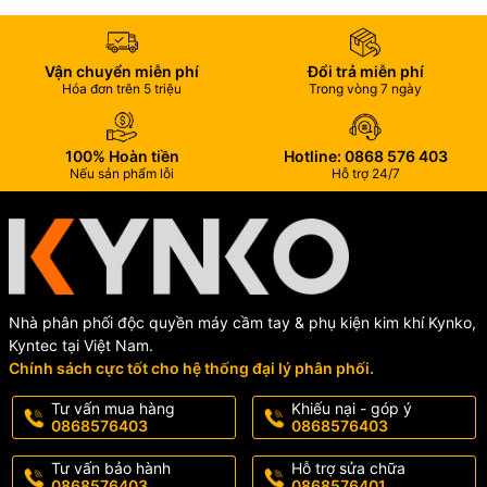
Trọng lượng
: 0,7 kg
Bảo hành
: 06 tháng.
Vận chuyển miễn phí
Đổi trả miễn phí
Hóa đơn trên 5 triệu
Trong vòng 7 ngày
100% Hoàn tiền
Hotline: 0868 576 403
Nếu sản phẩm lỗi
Hỗ trợ 24/7
Nhà phân phối độc quyền máy cầm tay & phụ kiện kim khí Kynko,
Kyntec tại Việt Nam.
Chính sách cực tốt cho hệ thống đại lý phân phối.
Tư vấn mua hàng
Khiếu nại - góp ý
0868576403
0868576403
Tư vấn bảo hành
Hỗ trợ sửa chữa
0868576403
0868576401