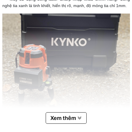
nghệ tia xanh lá tinh khiết, hiển thị rõ, mạnh, độ mỏng tia chỉ 1mm.
Xem thêm
Máy chiếu tia mực
Kynko KL05
có thiết kế thông minh chống rơi,
nhỏ gọn, vừa vặn, tiện di chuyển, dễ dàng sử dụng và bảo quản.