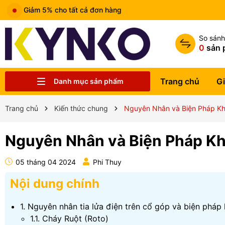
Miễn phí vận chuyển đơn hàng trên 1tr5
So sán
0
sản 
Trang chủ
Gi
Danh mục sản phẩm
Chia sẻ kiến thức chung
Liên hệ
Tin tức
Trung tâm bảo hành
Sản phẩm
Giới thiệu
Trang chủ
Trang chủ
Kiến thức chung
Nguyên Nhân và Biện Pháp Khắ
Nguyên Nhân và Biện Pháp Khắ
05 tháng 04 2024
Phi Thuy
Nội dung chính
1. Nguyên nhân tia lửa điện trên cổ góp và biện pháp
1.1. Cháy Ruột (Roto)