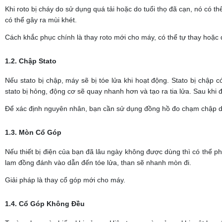
Khi roto bị cháy do sử dụng quá tải hoặc do tuổi thọ đã cạn, nó có 
có thể gây ra mùi khét.
Cách khắc phục chính là thay roto mới cho máy, có thể tự thay hoặ
1.2. Chập Stato
Nếu stato bị chập, máy sẽ bị tóe lửa khi hoạt động. Stato bị chập 
stato bị hỏng, động cơ sẽ quay nhanh hơn và tạo ra tia lửa. Sau khi
Để xác định nguyên nhân, bạn cần sử dụng đồng hồ đo chạm chập dâ
1.3. Mòn Cổ Góp
Nếu thiết bị điện của bạn đã lâu ngày không được dùng thì có thể p
lam đồng đánh vào dẫn đến tóe lửa, than sẽ nhanh mòn đi.
Giải pháp là thay cổ góp mới cho máy.
1.4. Cổ Góp Không Đều