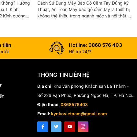
n Kính An
Đúng Kỹ Thuật, An Toàn
 Không? Hướng
Cách Sử Dụng Máy Bào Gỗ Cầm Tay Đúng Kỹ
Kính
Thuật, An Toàn Máy bào gỗ cầm tay là thiết bị
? Kính cường
không thể thiếu trong ngành mộc và nội thất,
ực và chịu va
giúp làm phẳng, tạo độ nhẵn và chỉnh sửa bề
mặt...
 tiền
Hotline: 0868 576 403
 lỗi
Hỗ trợ 24/7
THÔNG TIN LIÊN HỆ
́n
Địa chỉ:
Khu văn phòng Khách sạn La Thành -
Số 226 Vạn Phúc, Phường Ngọc Hà, TP. Hà Nội.
ển
Điện thoại:
0868576403
Email:
kynkovietnam@gmail.com