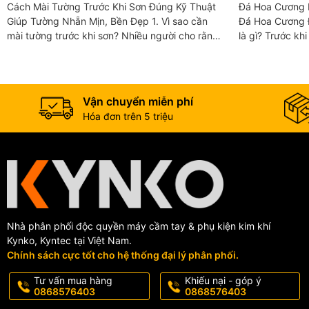
Đúng Kỹ Thuật Giúp Tường Nhẵn
Đánh Bóng 
Cách Mài Tường Trước Khi Sơn Đúng Kỹ Thuật
Đá Hoa Cương 
Mịn, Bền Đẹp
Thuật
Giúp Tường Nhẵn Mịn, Bền Đẹp 1. Vì sao cần
Đá Hoa Cương Đúng Kỹ 
mài tường trước khi sơn? Nhiều người cho rằng
là gì? Trước kh
chỉ cần vệ sinh tường rồi sơn là đủ. Tuy nhiên,
hãy cùng khám 
mài tường trước...
này....
Vận chuyển miễn phí
Hóa đơn trên 5 triệu
Nhà phân phối độc quyền máy cầm tay & phụ kiện kim khí
Kynko, Kyntec tại Việt Nam.
Chính sách cực tốt cho hệ thống đại lý phân phối.
Tư vấn mua hàng
Khiếu nại - góp ý
0868576403
0868576403