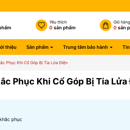
h
Yêu thích
Giỏ hàn
phẩm
0
sản phẩm
0
sản 
ới thiệu
Sản phẩm
Trung tâm bảo hành
Tin
c Phục Khi Cổ Góp Bị Tia Lửa Điện
c Phục Khi Cổ Góp Bị Tia Lửa
 khắc phục