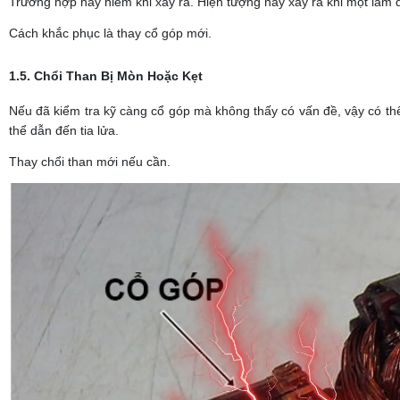
Trường hợp này hiếm khi xảy ra. Hiện tượng này xảy ra khi một lam đ
Cách khắc phục là thay cổ góp mới.
1.5. Chổi Than Bị Mòn Hoặc Kẹt
Nếu đã kiểm tra kỹ càng cổ góp mà không thấy có vấn đề, vậy có thể
thể dẫn đến tia lửa.
Thay chổi than mới nếu cần.