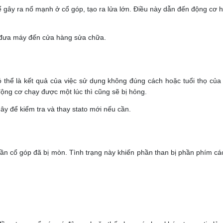
thể gây ra nổ mạnh ở cổ góp, tạo ra lửa lớn. Điều này dẫn đến động cơ 
c đưa máy đến cửa hàng sửa chữa.
có thể là kết quả của việc sử dụng không đúng cách hoặc tuổi thọ của
 động cơ chạy được một lúc thì cũng sẽ bị hỏng.
y để kiểm tra và thay stato mới nếu cần.
hần cổ góp đã bị mòn. Tình trạng này khiến phần than bị phần phím cá