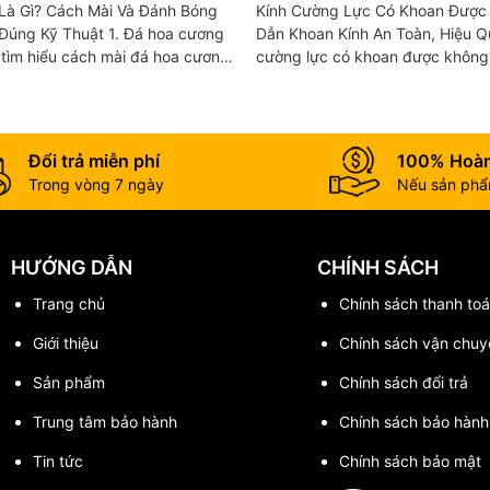
Đá Hoa Cương Đúng Kỹ
Không? Hướng Dẫn Khoa
Là Gì? Cách Mài Và Đánh Bóng
Kính Cường Lực Có Khoan Được
Toàn, Hiệu Quả
Thuật 1. Đá hoa cương
Dẫn Khoan Kính An Toàn, Hiệu Quả 1. 
i tìm hiểu cách mài đá hoa cương,
cường lực có khoan được không
phá đặc điểm của loại vật liệu
lực nổi tiếng với khả năng chịu l
đập vượt trội, được ứng dụng...
Đổi trả miễn phí
100% Hoàn
Trong vòng 7 ngày
Nếu sản phẩm
HƯỚNG DẪN
CHÍNH SÁCH
Trang chủ
Chính sách thanh toa
Giới thiệu
Chính sách vận chuy
Sản phẩm
Chính sách đổi trả
Trung tâm bảo hành
Chính sách bảo hành
Tin tức
Chính sách bảo mật