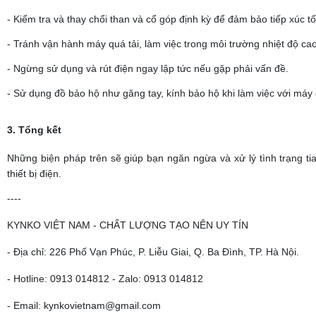
- Kiểm tra và thay chổi than và cổ góp định kỳ để đảm bảo tiếp xúc tố
- Tránh vận hành máy quá tải, làm việc trong môi trường nhiệt độ ca
- Ngừng sử dụng và rút điện ngay lập tức nếu gặp phải vấn đề.
- Sử dụng đồ bảo hộ như găng tay, kính bảo hộ khi làm việc với máy 
3. Tổng kết
Những biện pháp trên sẽ giúp bạn ngăn ngừa và xử lý tình trạng ti
thiết bị điện.
----
KYNKO VIỆT NAM - CHẤT LƯỢNG TẠO NÊN UY TÍN
- Địa chỉ: 226 Phố Vạn Phúc, P. Liễu Giai, Q. Ba Đình, TP. Hà Nội.
- Hotline: 0913 014812 - Zalo: 0913 014812
- Email: kynkovietnam@gmail.com