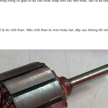
ồng trong cổ góp có độ cao hoặc thấp hơn các lam khác, tạo ra tia lửa
 là do chổi than.
Nếu chổi than bị mòn hoặc kẹt, tiếp xúc không tốt vớ