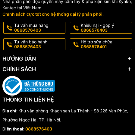
Nhà phân phối độc quyền máy cầm tay & phụ kiện kim khí Kynko,
Kyntec tại Việt Nam.
Chính sách cực tốt cho hệ thống đại lý phân phối.
Tư vấn mua hàng
Khiếu nại - góp ý
0868576403
0868576403
Tư vấn bảo hành
Hỗ trợ sửa chữa
0868576403
0868576401
HƯỚNG DẪN
CHÍNH SÁCH
THÔNG TIN LIÊN HỆ
Địa chỉ:
Khu văn phòng Khách sạn La Thành - Số 226 Vạn Phúc,
Phường Ngọc Hà, TP. Hà Nội.
Điện thoại:
0868576403