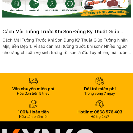
Cách Mài Tường Trước Khi Sơn Đúng Kỹ Thuật Giúp
Tường Nhẵn Mịn, Bền Đẹp
Cách Mài Tường Trước Khi Sơn Đúng Kỹ Thuật Giúp Tường Nhẵn
Mịn, Bền Đẹp 1. Vì sao cần mài tường trước khi sơn? Nhiều người
cho rằng chỉ cần vệ sinh tường rồi sơn là đủ. Tuy nhiên, mài tường
trước...
Vận chuyển miễn phí
Đổi trả miễn phí
Hóa đơn trên 5 triệu
Trong vòng 7 ngày
100% Hoàn tiền
Hotline: 0868 576 403
Nếu sản phẩm lỗi
Hỗ trợ 24/7