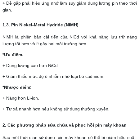
+ Dễ gặp phải hiệu ứng nhớ làm suy giảm dung lượng pin theo thời
gian.
1.3. Pin Nickel-Metal Hydride (NiMH)
NiMH là phiên bản cải tiến của NiCd với khả năng lưu trữ năng
lượng tốt hơn và ít gây hại môi trường hơn.
*Ưu điểm:
+ Dung lượng cao hơn NiCd.
+ Giảm thiểu mức độ ô nhiễm nhờ loại bỏ cadmium.
*Nhược điểm:
+ Nặng hơn Li-ion.
+ Tự xả nhanh hơn nếu không sử dụng thường xuyên.
2. Các phương pháp sửa chữa và phục hồi pin máy khoan
Sau một thời gian sử dụng, pin máy khoan có thể bị giảm hiệu suất,