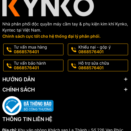
Nhà phân phối độc quyền máy cầm tay & phụ kiện kim khí Kynko,
Kyntec tại Việt Nam.
Chính sách cực tốt cho hệ thống đại lý phân phối.
Tư vấn mua hàng
Khiếu nại - góp ý
0868576401
0868576401
Tư vấn bảo hành
Hỗ trợ sửa chữa
0868576401
0868576401
HƯỚNG DẪN
CHÍNH SÁCH
THÔNG TIN LIÊN HỆ
Địa chỉ:
Khu văn phòng Khách sạn La Thành - Số 226 Vạn Phúc,