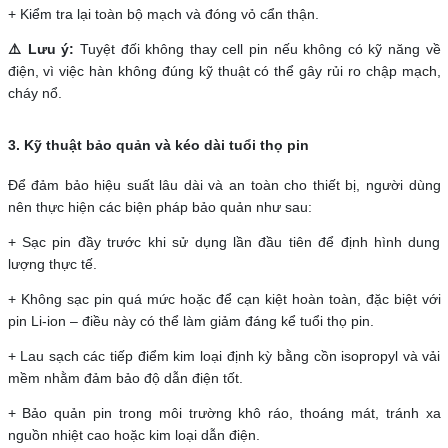
+ Kiểm tra lại toàn bộ mạch và đóng vỏ cẩn thận.
⚠️ Lưu ý:
Tuyệt đối không thay cell pin nếu không có kỹ năng về
điện, vì việc hàn không đúng kỹ thuật có thể gây rủi ro chập mạch,
cháy nổ.
3. Kỹ thuật bảo quản và kéo dài tuổi thọ pin
Để đảm bảo hiệu suất lâu dài và an toàn cho thiết bị, người dùng
nên thực hiện các biện pháp bảo quản như sau:
+ Sạc pin đầy trước khi sử dụng lần đầu tiên để định hình dung
lượng thực tế.
+ Không sạc pin quá mức hoặc để cạn kiệt hoàn toàn, đặc biệt với
pin Li-ion – điều này có thể làm giảm đáng kể tuổi thọ pin.
+ Lau sạch các tiếp điểm kim loại định kỳ bằng cồn isopropyl và vải
mềm nhằm đảm bảo độ dẫn điện tốt.
+ Bảo quản pin trong môi trường khô ráo, thoáng mát, tránh xa
nguồn nhiệt cao hoặc kim loại dẫn điện.