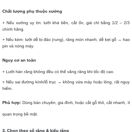
Chất lượng phụ thuộc xưởng
+ Nếu xưởng uy tín: lưỡi khá bền, cắt ổn, giá chỉ bằng 1/2 – 2/3
chính hãng.
+ Nếu kém: lưỡi dễ bị đảo (rung), răng mòn nhanh, dễ kẹt gỗ → hao
pin và nóng máy.
Nguy cơ an toàn
+ Lưỡi hàn răng không đều có thể văng răng khi tốc độ cao.
+ Nếu sai đường kính/lỗ trục → không vừa máy hoặc lỏng, rất nguy
hiểm.
Phù hợp:
Dùng bán chuyên, gia đình, hoặc cắt gỗ thô, cắt nhanh, ít
quan trọng bề mặt.
3. Chọn theo số răng & kiểu răng