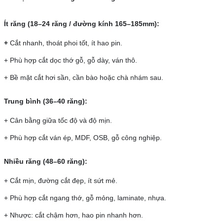
Ít răng (18–24 răng / đường kính 165–185mm):
+
Cắt nhanh, thoát phoi tốt, ít hao pin.
+ Phù hợp cắt dọc thớ gỗ, gỗ dày, ván thô.
+ Bề mặt cắt hơi sần, cần bào hoặc chà nhám sau.
Trung bình (36–40 răng):
+ Cân bằng giữa tốc độ và độ mịn.
+ Phù hợp cắt ván ép, MDF, OSB, gỗ công nghiệp.
Nhiều răng (48–60 răng):
+ Cắt mịn, đường cắt đẹp, ít sứt mẻ.
+ Phù hợp cắt ngang thớ, gỗ mỏng, laminate, nhựa.
+ Nhược: cắt chậm hơn, hao pin nhanh hơn.