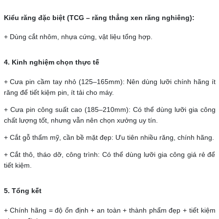
Kiểu răng đặc biệt (TCG – răng thẳng xen răng nghiêng):
+ Dùng cắt nhôm, nhựa cứng, vật liệu tổng hợp.
4. Kinh nghiệm chọn thực tế
+ Cưa pin cầm tay nhỏ (125–165mm): Nên dùng lưỡi chính hãng ít
răng để tiết kiệm pin, ít tải cho máy.
+ Cưa pin công suất cao (185–210mm): Có thể dùng lưỡi gia công
chất lượng tốt, nhưng vẫn nên chọn xưởng uy tín.
+ Cắt gỗ thẩm mỹ, cần bề mặt đẹp: Ưu tiên nhiều răng, chính hãng.
+ Cắt thô, tháo dỡ, công trình: Có thể dùng lưỡi gia công giá rẻ để
tiết kiệm.
5. Tổng kết
+ Chính hãng = độ ổn định + an toàn + thành phẩm đẹp + tiết kiệm