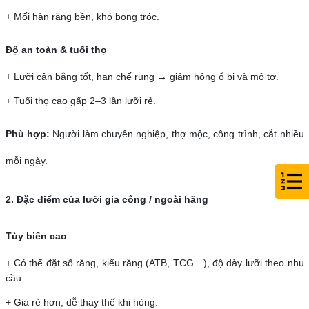
+ Mối hàn răng bền, khó bong tróc.
Độ an toàn & tuổi thọ
+ Lưỡi cân bằng tốt, hạn chế rung → giảm hỏng ổ bi và mô tơ.
+ Tuổi thọ cao gấp 2–3 lần lưỡi rẻ.
Phù hợp:
Người làm chuyên nghiệp, thợ mộc, công trình, cắt nhiều
mỗi ngày.
2. Đặc điểm của lưỡi gia công / ngoài hãng
Tùy biến cao
+ Có thể đặt số răng, kiểu răng (ATB, TCG…), độ dày lưỡi theo nhu
cầu.
+ Giá rẻ hơn, dễ thay thế khi hỏng.