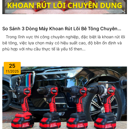
So Sánh 3 Dòng Máy Khoan Rút Lõi Bê Tông Chuyên
Dụng KYNTEC KT38 – KT39 – KT40
Trong lĩnh vực thi công chuyên nghiệp, đặc biệt là khoan rút lõi
bê tông, việc lựa chọn máy có hiệu suất cao, độ bền ổn định và
phù hợp với nhu cầu thực tế là yếu tố then...
25
11/2025