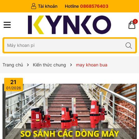
Tài khoản
Hotline
0868576403
0
Trang chủ
Kiến thức chung
may khoan bua
21
01/2026