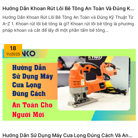
Hướng Dẫn Khoan Rút Lõi Bê Tông An Toàn Và Đúng Kỹ
Thuật Từ A–Z
Hướng Dẫn Khoan Rút Lõi Bê Tông An Toàn và Đúng Kỹ Thuật Từ
A–Z 1. Khoan rút lõi bê tông là gì? Khoan rút lõi bê tông là phương
pháp khoan và cắt để lấy đi một phần tấm bê tông...
18
11/2025
Hướng Dẫn Sử Dụng Máy Cưa Lọng Đúng Cách Và An