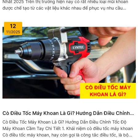
Nhất 2025 Trên thị trường hiện nay có rất nhiều loại mũi khoan
được chế tạo từ các vật liệu khác nhau để phục vụ nhu cầu
khoan trên...
12
11/2025
Cò Điều Tốc Máy Khoan Là Gì? Hướng Dẫn Điều Chỉnh
Tốc Độ Máy Khoan Cầm Tay Chi Tiết
Cò Điều Tốc Máy Khoan Là Gì? Hướng Dẫn Điều Chỉnh Tốc Độ
Máy Khoan Cầm Tay Chi Tiết 1. Khái niệm cò điều tốc máy khoan
Cò điều tốc máy khoan, hay còn gọi là công tắc điều tốc, là bộ...