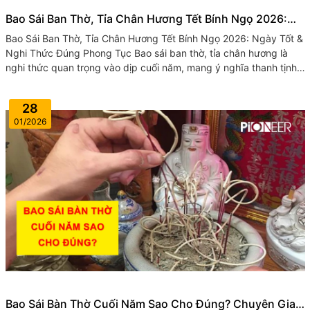
Bao Sái Ban Thờ, Tỉa Chân Hương Tết Bính Ngọ 2026:
Ngày Tốt & Nghi Thức Đúng Phong Tục
Bao Sái Ban Thờ, Tỉa Chân Hương Tết Bính Ngọ 2026: Ngày Tốt &
Nghi Thức Đúng Phong Tục Bao sái ban thờ, tỉa chân hương là
nghi thức quan trọng vào dịp cuối năm, mang ý nghĩa thanh tịnh
không...
28
01/2026
Bao Sái Bàn Thờ Cuối Năm Sao Cho Đúng? Chuyên Gia