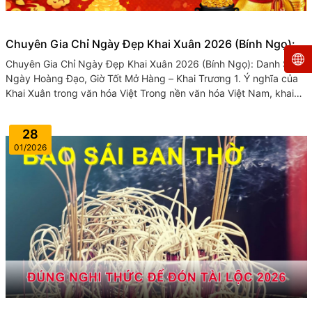
Chuyên Gia Chỉ Ngày Đẹp Khai Xuân 2026 (Bính Ngọ):
Danh Sách Ngày Hoàng Đạo, Giờ Tốt Mở Hàng – Khai
Chuyên Gia Chỉ Ngày Đẹp Khai Xuân 2026 (Bính Ngọ): Danh Sách
Trương
Ngày Hoàng Đạo, Giờ Tốt Mở Hàng – Khai Trương 1. Ý nghĩa của
Khai Xuân trong văn hóa Việt Trong nền văn hóa Việt Nam, khai
xuân là nghi...
28
01/2026