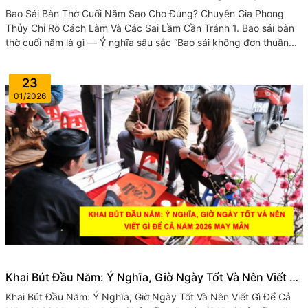
Phong Thủy Chỉ Rõ Cách Làm Và Các Sai Lầm Cần Tránh
Bao Sái Bàn Thờ Cuối Năm Sao Cho Đúng? Chuyên Gia Phong
Thủy Chỉ Rõ Cách Làm Và Các Sai Lầm Cần Tránh 1. Bao sái bàn
thờ cuối năm là gì — Ý nghĩa sâu sắc “Bao sái không đơn thuần...
23
01/2026
Khai Bút Đầu Năm: Ý Nghĩa, Giờ Ngày Tốt Và Nên Viết Gì
Để Cả Năm 2026 May Mắn
Khai Bút Đầu Năm: Ý Nghĩa, Giờ Ngày Tốt Và Nên Viết Gì Để Cả