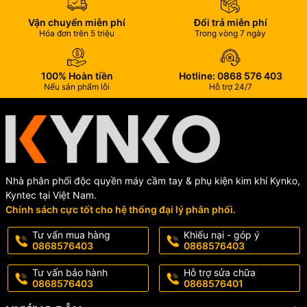
Vận chuyển miễn phí
Đổi trả miễn phí
Hóa đơn trên 5 triệu
Trong vòng 7 ngày
100% Hoàn tiền
Hotline: 0868 576 403
Nếu sản phẩm lỗi
Hỗ trợ 24/7
Nhà phân phối độc quyền máy cầm tay & phụ kiện kim khí Kynko,
Kyntec tại Việt Nam.
Chính sách cực tốt cho hệ thống đại lý phân phối.
Tư vấn mua hàng
Khiếu nại - góp ý
0868576403
0868576403
Tư vấn bảo hành
Hỗ trợ sửa chữa
0868576403
0868576401