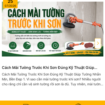
25
07/2026
Cách Mài Tường Trước Khi Sơn Đúng Kỹ Thuật Giúp
Tường Nhẵn Mịn, Bền Đẹp
Cách Mài Tường Trước Khi Sơn Đúng Kỹ Thuật Giúp Tường Nhẵn
Mịn, Bền Đẹp 1. Vì sao cần mài tường trước khi sơn? Nhiều người
cho rằng chỉ cần vệ sinh tường rồi sơn là đủ. Tuy nhiên, mài tường
trước...