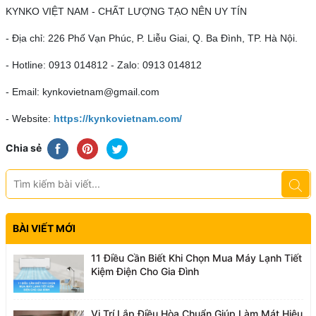
KYNKO VIỆT NAM - CHẤT LƯỢNG TẠO NÊN UY TÍN
- Địa chỉ: 226 Phố Vạn Phúc, P. Liễu Giai, Q. Ba Đình, TP. Hà Nội.
- Hotline: 0913 014812 - Zalo: 0913 014812
- Email: kynkovietnam@gmail.com
- Website:
https://kynkovietnam.com/
Chia sẻ
BÀI VIẾT MỚI
11 Điều Cần Biết Khi Chọn Mua Máy Lạnh Tiết
Kiệm Điện Cho Gia Đình
Vị Trí Lắp Điều Hòa Chuẩn Giúp Làm Mát Hiệu