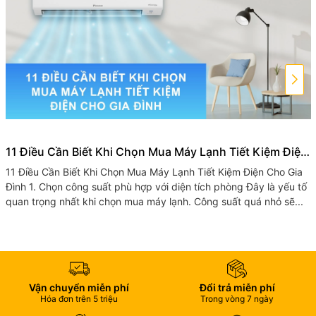
11 Điều Cần Biết Khi Chọn Mua Máy Lạnh Tiết Kiệm Điện
Cho Gia Đình
11 Điều Cần Biết Khi Chọn Mua Máy Lạnh Tiết Kiệm Điện Cho Gia
Đình 1. Chọn công suất phù hợp với diện tích phòng Đây là yếu tố
quan trọng nhất khi chọn mua máy lạnh. Công suất quá nhỏ sẽ...
Vận chuyển miễn phí
Đổi trả miễn phí
Hóa đơn trên 5 triệu
Trong vòng 7 ngày