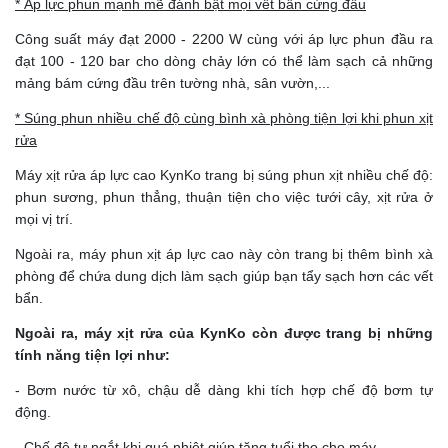
* Áp lực phun mạnh mẽ đánh bật mọi vết bẩn cứng đầu
Công suất máy đạt 2000 - 2200 W cùng với áp lực phun đầu ra
đạt 100 - 120 bar cho dòng chảy lớn có thể làm sạch cả những
mảng bám cứng đầu trên tường nhà, sân vườn,...
* Súng phun nhiều chế độ cùng bình xà phòng tiện lợi khi phun xịt
rửa
Máy xịt rửa áp lực cao KynKo trang bị súng phun xịt nhiều chế độ:
phun sương, phun thẳng, thuận tiện cho việc tưới cây, xịt rửa ở
mọi vị trí.
Ngoài ra, máy phun xịt áp lực cao này còn trang bị thêm bình xà
phòng để chứa dung dịch làm sạch giúp bạn tẩy sạch hơn các vết
bẩn.
Ngoài ra, máy xịt rửa của KynKo còn được trang bị những
tính năng tiện lợi như:
- Bơm nước từ xô, chậu dễ dàng khi tích hợp chế độ bơm tự
động.
- Chế độ tự ngắt khi quá nhiệt giúp tăng tuổi thọ cho máy.