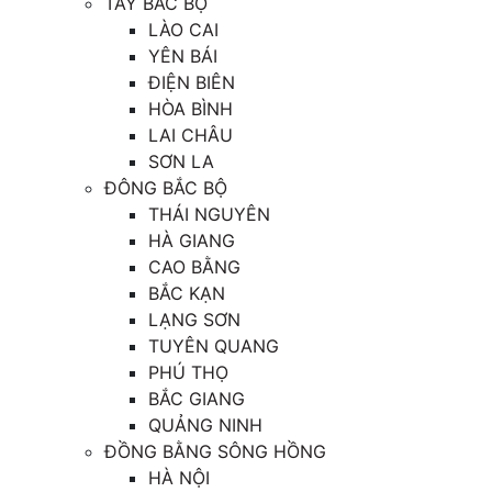
TÂY BẮC BỘ
LÀO CAI
YÊN BÁI
ĐIỆN BIÊN
HÒA BÌNH
LAI CHÂU
SƠN LA
ĐÔNG BẮC BỘ
THÁI NGUYÊN
HÀ GIANG
CAO BẰNG
BẮC KẠN
LẠNG SƠN
TUYÊN QUANG
PHÚ THỌ
BẮC GIANG
QUẢNG NINH
ĐỒNG BẰNG SÔNG HỒNG
HÀ NỘI