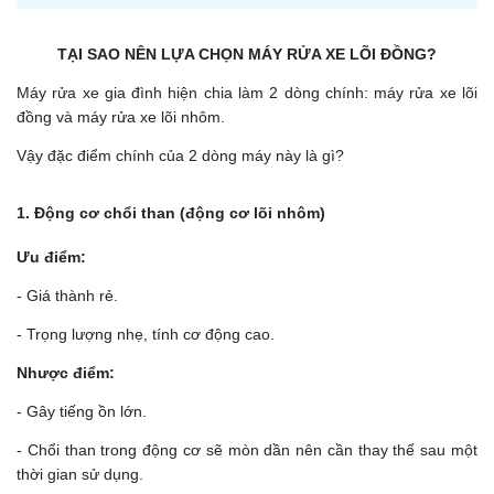
TẠI SAO NÊN LỰA CHỌN MÁY RỬA XE LÕI ĐỒNG?
Máy rửa xe gia đình hiện chia làm 2 dòng chính: máy rửa xe lõi
đồng và máy rửa xe lõi nhôm.
Vậy đặc điểm chính của 2 dòng máy này là gì?
1. Động cơ chổi than (động cơ lõi nhôm)
Ưu điểm:
- Giá thành rẻ.
- Trọng lượng nhẹ, tính cơ động cao.
Nhược điểm:
- Gây tiếng ồn lớn.
- Chổi than trong động cơ sẽ mòn dần nên cần thay thế sau một
thời gian sử dụng.