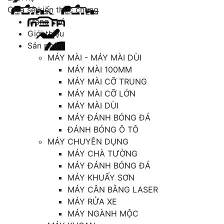
Chia sẻ kiến thức chung
Trang chủ
Giới thiệu
Sản phẩm
MÁY MÀI - MÁY MÀI DÙI
MÁY MÀI 100MM
MÁY MÀI CỠ TRUNG
MÁY MÀI CỠ LỚN
MÁY MÀI DÙI
MÁY ĐÁNH BÓNG ĐÁ
ĐÁNH BÓNG Ô TÔ
MÁY CHUYÊN DỤNG
MÁY CHÀ TƯỜNG
MÁY ĐÁNH BÓNG ĐÁ
MÁY KHUẤY SƠN
MÁY CÂN BẰNG LASER
MÁY RỬA XE
MÁY NGÀNH MỘC