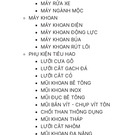
MÁY RỬA XE
MÁY NGÀNH MỘC
MÁY KHOAN
MÁY KHOAN ĐIỆN
MÁY KHOAN ĐỘNG LỰC
MÁY KHOAN BÚA
MÁY KHOAN RÚT LÕI
PHỤ KIỆN TIÊU HAO
LƯỠI CƯA GỖ
LƯỠI CẮT GẠCH ĐÁ
LƯỠI CẮT CỎ
MŨI KHOAN BÊ TÔNG
MŨI KHOAN INOX
MŨI ĐỤC BÊ TÔNG
MŨI BẮN VÍT - CHỤP VÍT TÔN
CHỔI THAN THÔNG DỤNG
MŨI KHOAN THÁP
LƯỠI CẮT NHÔM
MŨI KHOAN ĐA NĂNG