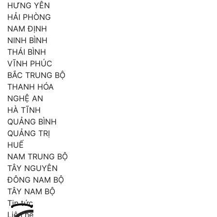
HƯNG YÊN
HẢI PHÒNG
NAM ĐỊNH
NINH BÌNH
THÁI BÌNH
VĨNH PHÚC
BẮC TRUNG BỘ
THANH HÓA
NGHỆ AN
HÀ TĨNH
QUẢNG BÌNH
QUẢNG TRỊ
HUẾ
NAM TRUNG BỘ
TÂY NGUYÊN
ĐÔNG NAM BỘ
TÂY NAM BỘ
Tin tức
Liên hệ