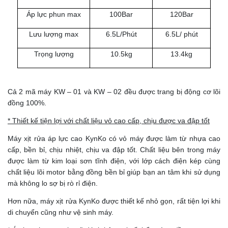
Áp lực phun max
100Bar
120Bar
Lưu lượng max
6.5L/Phút
6.5L/ phút
Trọng lượng
10.5kg
13.4kg
Cả 2 mã máy KW – 01 và KW – 02 đều được trang bị động cơ lõi
đồng 100%.
* Thiết kế tiện lợi với chất liệu vỏ cao cấp, chịu được va đập tốt
Máy xịt rửa áp lực cao KynKo có vỏ máy được làm từ nhựa cao
cấp, bền bỉ, chịu nhiệt, chịu va đập tốt. Chất liệu bên trong máy
được làm từ kim loại sơn tĩnh điện, với lớp cách điện kép cùng
chất liệu lõi motor bằng đồng bền bỉ giúp bạn an tâm khi sử dụng
mà không lo sợ bị rò rỉ điện.
Hơn nữa, máy xịt rửa KynKo được thiết kế nhỏ gọn, rất tiện lợi khi
di chuyển cũng như vệ sinh máy.