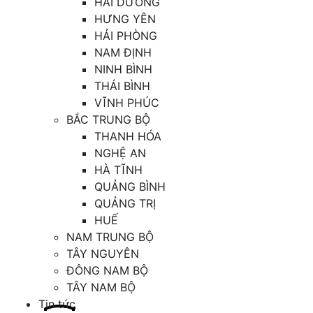
HẢI DƯƠNG
HƯNG YÊN
HẢI PHÒNG
NAM ĐỊNH
NINH BÌNH
THÁI BÌNH
VĨNH PHÚC
BẮC TRUNG BỘ
THANH HÓA
NGHỆ AN
HÀ TĨNH
QUẢNG BÌNH
QUẢNG TRỊ
HUẾ
NAM TRUNG BỘ
TÂY NGUYÊN
ĐÔNG NAM BỘ
TÂY NAM BỘ
Tin tức