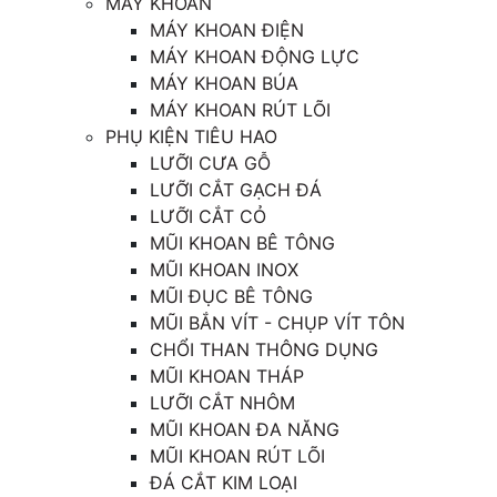
MÁY KHOAN
MÁY KHOAN ĐIỆN
MÁY KHOAN ĐỘNG LỰC
MÁY KHOAN BÚA
MÁY KHOAN RÚT LÕI
PHỤ KIỆN TIÊU HAO
LƯỠI CƯA GỖ
LƯỠI CẮT GẠCH ĐÁ
LƯỠI CẮT CỎ
MŨI KHOAN BÊ TÔNG
MŨI KHOAN INOX
MŨI ĐỤC BÊ TÔNG
MŨI BẮN VÍT - CHỤP VÍT TÔN
CHỔI THAN THÔNG DỤNG
MŨI KHOAN THÁP
LƯỠI CẮT NHÔM
MŨI KHOAN ĐA NĂNG
MŨI KHOAN RÚT LÕI
ĐÁ CẮT KIM LOẠI