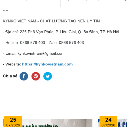
----
KYNKO VIỆT NAM - CHẤT LƯỢNG TẠO NÊN UY TÍN
- Địa chỉ: 226 Phố Vạn Phúc, P. Liễu Giai, Q. Ba Đình, TP. Hà Nội.
- Hotline: 0868 576 403 - Zalo: 0868 576 403
- Email: kynkovietnam@gmail.com
- Website:
https://kynkovietnam.com
Chia sẻ
25
24
07/2026
07/2026