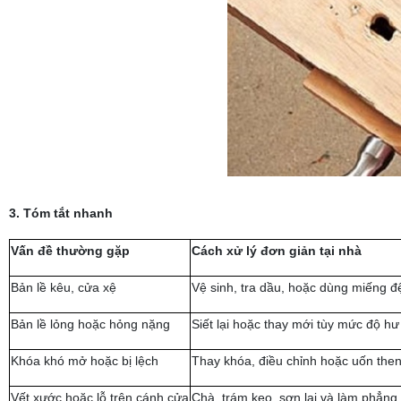
3. Tóm tắt nhanh
Vấn đề thường gặp
Cách xử lý đơn giản tại nhà
Bản lề kêu, cửa xệ
Vệ sinh, tra dầu, hoặc dùng miếng 
Bản lề lỏng hoặc hỏng nặng
Siết lại hoặc thay mới tùy mức độ h
Khóa khó mở hoặc bị lệch
Thay khóa, điều chỉnh hoặc uốn then
Vết xước hoặc lỗ trên cánh cửa
Chà, trám keo, sơn lại và làm phẳng