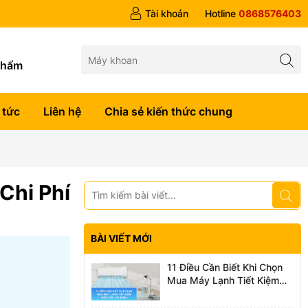
Tài khoản
Hotline
0868576403
g
phẩm
 tức
Liên hệ
Chia sẻ kiến thức chung
Chi Phí
BÀI VIẾT MỚI
11 Điều Cần Biết Khi Chọn
Mua Máy Lạnh Tiết Kiệm
Điện Cho Gia Đình