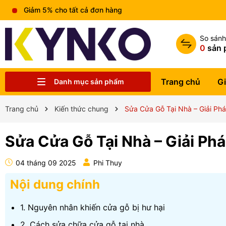
Miễn phí vận chuyển đơn hàng trên 1tr5
So sán
0
sản 
Trang chủ
Gi
Danh mục sản phẩm
Chia sẻ kiến thức chung
Liên hệ
Tin tức
Trung tâm bảo hành
Sản phẩm
Giới thiệu
Trang chủ
Trang chủ
Kiến thức chung
Sửa Cửa Gỗ Tại Nhà – Giải Phá
Sửa Cửa Gỗ Tại Nhà – Giải Ph
04 tháng 09 2025
Phi Thuy
Nội dung chính
1. Nguyên nhân khiến cửa gỗ bị hư hại
2. Cách sửa chữa cửa gỗ tại nhà