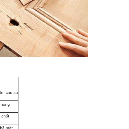
đệm cao su
ư hỏng
 chốt
 bề mặt