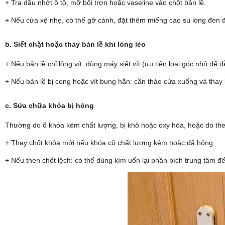
+ Tra dầu nhớt ô tô, mỡ bôi trơn hoặc vaseline vào chốt bản lề.
+ Nếu cửa xệ nhẹ, có thể gỡ cánh, đặt thêm miếng cao su long đen 
b. Siết chặt hoặc thay bản lề khi lỏng lẻo
+ Nếu bản lề chỉ lỏng vít: dùng máy siết vít (ưu tiên loại góc nhỏ để dễ 
+ Nếu bản lề bị cong hoặc vít bung hẳn: cần tháo cửa xuống và thay 
c. Sửa chữa khóa bị hỏng
Thường do ổ khóa kém chất lượng, bị khô hoặc oxy hóa, hoặc do then
+ Thay chốt khóa mới nếu khóa cũ chất lượng kém hoặc đã hỏng.
+ Nếu then chốt lệch: có thể dùng kìm uốn lại phần bích trung tâm để