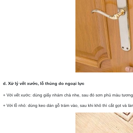
d. Xử lý vết xước, lỗ thủng do ngoại lực
+ Với vết xước: dùng giấy nhám chà nhẹ, sau đó sơn phủ màu tương
+ Với lỗ nhỏ: dùng keo dán gỗ trám vào, sau khi khô thì cắt gọt và l