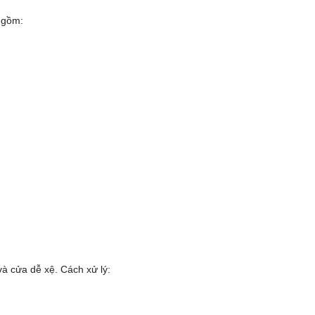
 gồm:
và cửa dễ xệ. Cách xử lý: