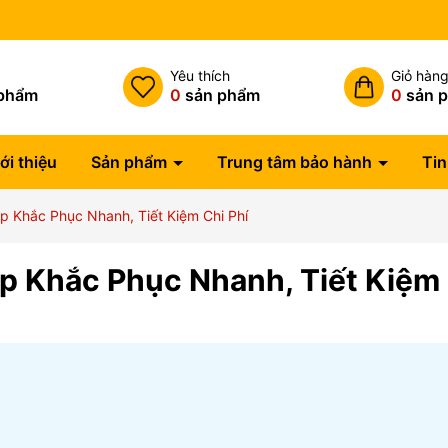
h
Yêu thích
Giỏ hàn
phẩm
0
sản phẩm
0
sản 
ới thiệu
Sản phẩm
Trung tâm bảo hành
Tin
p Khắc Phục Nhanh, Tiết Kiệm Chi Phí
áp Khắc Phục Nhanh, Tiết Kiệm 