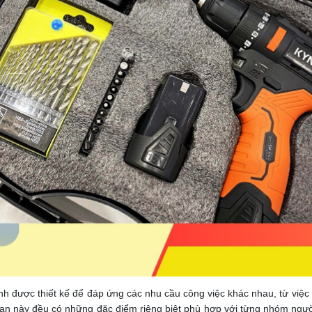
được thiết kế để đáp ứng các nhu cầu công việc khác nhau, từ việc 
an này đều có những đặc điểm riêng biệt phù hợp với từng nhóm ngườ