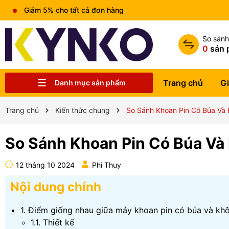
Miễn phí vận chuyển đơn hàng trên 1tr5
So sán
0
sản 
Trang chủ
Gi
Danh mục sản phẩm
Chia sẻ kiến thức chung
Liên hệ
Tin tức
Trung tâm bảo hành
Sản phẩm
Giới thiệu
Trang chủ
Trang chủ
Kiến thức chung
So Sánh Khoan Pin Có Búa Và
So Sánh Khoan Pin Có Búa Và
12 tháng 10 2024
Phi Thuy
Nội dung chính
1. Điểm giống nhau giữa máy khoan pin có búa và kh
1.1. Thiết kế