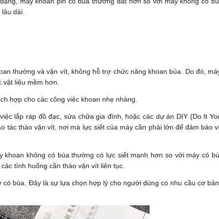
a dạng, máy khoan pin có búa thường đắt hơn so với máy không có bú
lâu dài.
oan thường và vặn vít, không hỗ trợ chức năng khoan búa. Do đó, máy
c vật liệu mềm hơn.
hích hợp cho các công việc khoan nhẹ nhàng.
ệc lắp ráp đồ đạc, sửa chữa gia đình, hoặc các dự án DIY (Do It You
o tác tháo vặn vít, nơi mà lực siết của máy cần phải lớn để đảm bảo v
y khoan không có búa thường có lực siết mạnh hơn so với máy có bú
các tình huống cần tháo vặn vít liên tục.
 có búa. Đây là sự lựa chọn hợp lý cho người dùng có nhu cầu cơ bả