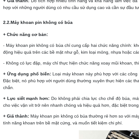
+ Giá thành:
Do tích hợp nhiều tính năng và khả năng làm việc đ
hợp với những người dùng có nhu cầu sử dụng cao và cần sự đầu tư 
2.2.Máy khoan pin không có búa
+ Chức năng cơ bản:
- Máy khoan pin không có búa chỉ cung cấp hai chức năng chính: kh
động hiệu quả trên các bề mặt như gỗ, kim loại mỏng, nhựa hoặc cá
- Không có lực đập, máy chỉ thực hiện chức năng xoay mũi khoan, t
+ Ứng dụng phổ biến:
Loại máy khoan này phù hợp với các công vi
Đặc biệt, nó phù hợp với người dùng thường xuyên thực hiện các tha
chắn.
+ Lực siết mạnh hơn:
Do không phải chia lực cho chế độ búa, má
cho việc vặn vít trở nên nhanh chóng và hiệu quả hơn, đặc biệt trong 
+ Giá thành:
Máy khoan pin không có búa thường rẻ hơn so với máy
tính năng khoan trên bề mặt cứng, và muốn tiết kiệm chi phí.