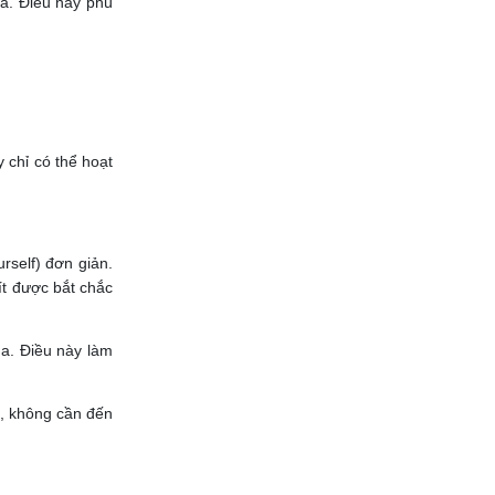
a. Điều này phù
 chỉ có thể hoạt
rself) đơn giản.
ít được bắt chắc
a. Điều này làm
n, không cần đến