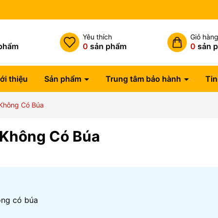
h
Yêu thích
Giỏ hàn
phẩm
0
sản phẩm
0
sản 
ới thiệu
Sản phẩm
Trung tâm bảo hành
Tin
 Không Có Búa
 Không Có Búa
ông có búa