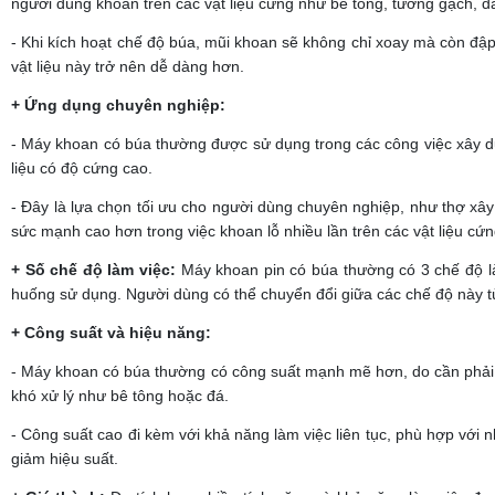
người dùng khoan trên các vật liệu cứng như bê tông, tường gạch, đ
- Khi kích hoạt chế độ búa, mũi khoan sẽ không chỉ xoay mà còn đập l
vật liệu này trở nên dễ dàng hơn.
+ Ứng dụng chuyên nghiệp:
- Máy khoan có búa thường được sử dụng trong các công việc xây dựng
liệu có độ cứng cao.
- Đây là lựa chọn tối ưu cho người dùng chuyên nghiệp, như thợ xây
sức mạnh cao hơn trong việc khoan lỗ nhiều lần trên các vật liệu cứn
+ Số chế độ làm việc:
Máy khoan pin có búa thường có 3 chế độ là
huống sử dụng. Người dùng có thể chuyển đổi giữa các chế độ này tùy 
+ Công suất và hiệu năng:
- Máy khoan có búa thường có công suất mạnh mẽ hơn, do cần phải t
khó xử lý như bê tông hoặc đá.
- Công suất cao đi kèm với khả năng làm việc liên tục, phù hợp với
giảm hiệu suất.