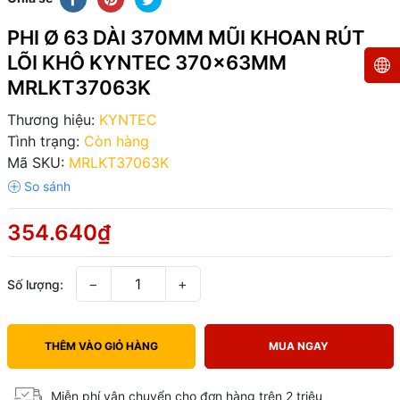
PHI Ø 63 DÀI 370MM MŨI KHOAN RÚT
LÕI KHÔ KYNTEC 370x63MM
MRLKT37063K
Thương hiệu:
KYNTEC
Tình trạng:
Còn hàng
Mã SKU:
MRLKT37063K
354.640₫
−
+
Số lượng:
THÊM VÀO GIỎ HÀNG
MUA NGAY
Miễn phí vận chuyển cho đơn hàng trên 2 triệu