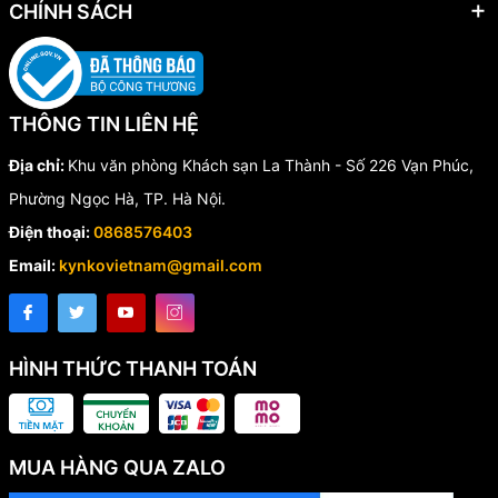
CHÍNH SÁCH
2.4. Chất liệu cao cấp – bền bỉ và sắc bén
Thân mũi được chế tạo từ thép hợp kim cứng.
Đầu khoan gắn
hạt kim cương nhân tạo
, cho khả năng xuyên
THÔNG TIN LIÊN HỆ
cắt bê tông cốt thép nhanh và bền.
Địa chỉ:
Khu văn phòng Khách sạn La Thành - Số 226 Vạn Phúc,
Giữ độ sắc bén lâu dài ngay cả khi thi công cường độ cao.
Phường Ngọc Hà, TP. Hà Nội.
Điện thoại:
0868576403
Email:
kynkovietnam@gmail.com
HÌNH THỨC THANH TOÁN
MUA HÀNG QUA ZALO