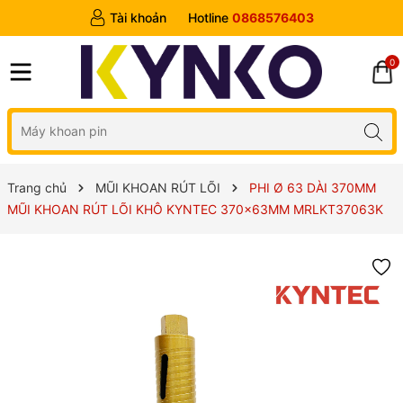
Tài khoản
Hotline
0868576403
0
Trang chủ
MŨI KHOAN RÚT LÕI
PHI Ø 63 DÀI 370MM
MŨI KHOAN RÚT LÕI KHÔ KYNTEC 370x63MM MRLKT37063K