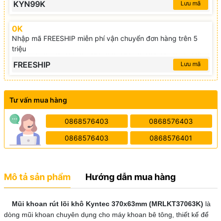
KYN99K
Lưu mã
0K
Nhập mã FREESHIP miễn phí vận chuyển đơn hàng trên 5
triệu
FREESHIP
Lưu mã
Tư vấn mua hàng
0868576403
0868576403
0868576403
0868576401
Mô tả sản phẩm
Hướng dẫn mua hàng
Mũi khoan rút lõi khô Kyntec 370x63mm (MRLKT37063K)
là
dòng mũi khoan chuyên dụng cho máy khoan bê tông, thiết kế để