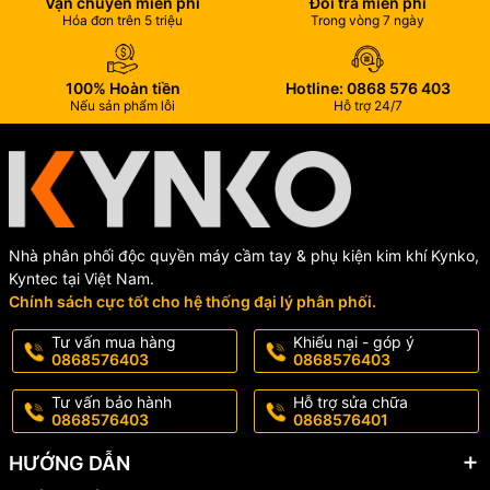
Vận chuyển miễn phí
Đổi trả miễn phí
Hóa đơn trên 5 triệu
Trong vòng 7 ngày
100% Hoàn tiền
Hotline: 0868 576 403
Nếu sản phẩm lỗi
Hỗ trợ 24/7
Nhà phân phối độc quyền máy cầm tay & phụ kiện kim khí Kynko,
Kyntec tại Việt Nam.
Chính sách cực tốt cho hệ thống đại lý phân phối.
Tư vấn mua hàng
Khiếu nại - góp ý
0868576403
0868576403
2.3. Chất liệu hợp kim cao cấp – sắc bén và bền bỉ
Tư vấn bảo hành
Hỗ trợ sửa chữa
0868576403
0868576401
Thân mũi chế tạo từ hợp kim thép chịu lực, cho khả năng chống
biến dạng.
HƯỚNG DẪN