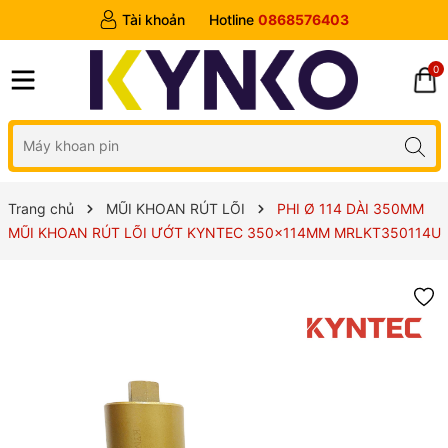
Tài khoản
Hotline
0868576403
0
Trang chủ
MŨI KHOAN RÚT LÕI
PHI Ø 114 DÀI 350MM
MŨI KHOAN RÚT LÕI ƯỚT KYNTEC 350x114MM MRLKT350114U