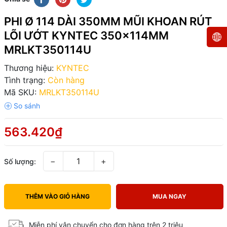
PHI Ø 114 DÀI 350MM MŨI KHOAN RÚT
LÕI ƯỚT KYNTEC 350x114MM
MRLKT350114U
Thương hiệu:
KYNTEC
Tình trạng:
Còn hàng
Mã SKU:
MRLKT350114U
563.420₫
−
+
Số lượng:
THÊM VÀO GIỎ HÀNG
MUA NGAY
Miễn phí vận chuyển cho đơn hàng trên 2 triệu