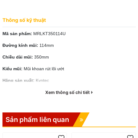
Thông số kỹ thuật
Mã sản phẩm:
MRLKT350114U
Đường kính mũi:
114mm
Chiều dài mũi:
350mm
Kiểu mũi:
Mũi khoan rút lõi ướt
Hãng sản xuất:
Kyntec
Xem thông số chi tiết
2. Đặc Điểm Nổi Bật
Sản phẩm liên quan
2.1. Công nghệ khoan ướt – sạch và an toàn
Mũi khoan ứng dụng công nghệ
khoan ướt
, giúp: