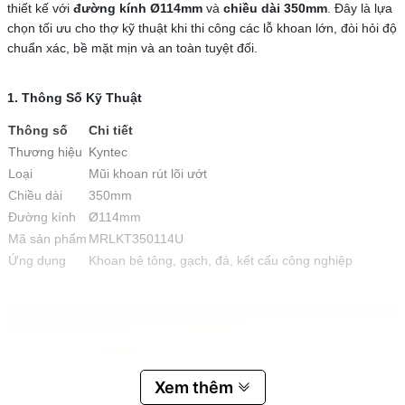
thiết kế với
đường kính Ø114mm
và
chiều dài 350mm
. Đây là lựa
chọn tối ưu cho thợ kỹ thuật khi thi công các lỗ khoan lớn, đòi hỏi độ
chuẩn xác, bề mặt mịn và an toàn tuyệt đối.
1. Thông Số Kỹ Thuật
Thông số
Chi tiết
Thương hiệu
Kyntec
Loại
Mũi khoan rút lõi ướt
Chiều dài
350mm
Đường kính
Ø114mm
Mã sản phẩm
MRLKT350114U
Ứng dụng
Khoan bê tông, gạch, đá, kết cấu công nghiệp
Xem thêm