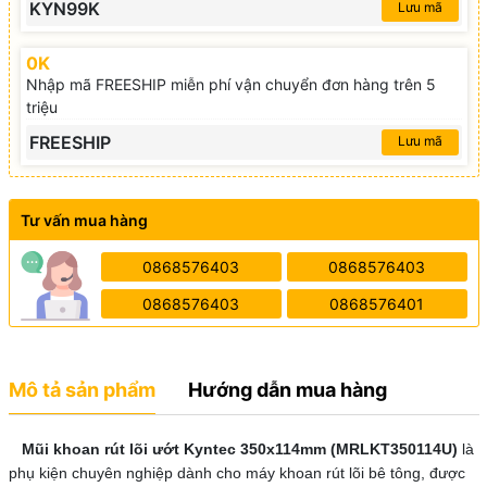
KYN99K
Lưu mã
0K
Nhập mã FREESHIP miễn phí vận chuyển đơn hàng trên 5
triệu
FREESHIP
Lưu mã
Tư vấn mua hàng
0868576403
0868576403
0868576403
0868576401
Mô tả sản phẩm
Hướng dẫn mua hàng
Mũi khoan rút lõi ướt Kyntec 350x114mm (MRLKT350114U)
là
phụ kiện chuyên nghiệp dành cho máy khoan rút lõi bê tông, được