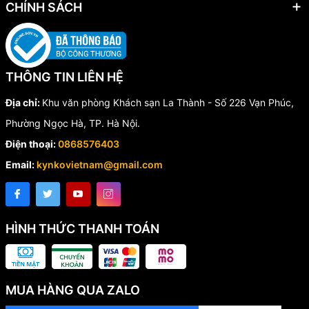
Đầu mũi gắn hạt kim cương nhân tạo siêu cứng, khoan xuyên
CHÍNH SÁCH
bê tông cốt thép dễ dàng.
Giữ độ sắc bén lâu dài, tiết kiệm chi phí thay thế.
THÔNG TIN LIÊN HỆ
Địa chỉ:
Khu văn phòng Khách sạn La Thành - Số 226 Vạn Phúc,
Phường Ngọc Hà, TP. Hà Nội.
Điện thoại:
0868576403
Email:
kynkovietnam@gmail.com
HÌNH THỨC THANH TOÁN
MUA HÀNG QUA ZALO