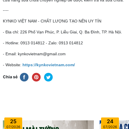
----
KYNKO VIỆT NAM - CHẤT LƯỢNG TẠO NÊN UY TÍN
- Địa chỉ: 226 Phố Vạn Phúc, P. Liễu Giai, Q. Ba Đình, TP. Hà Nội.
- Hotline: 0913 014812 - Zalo: 0913 014812
- Email: kynkovietnam@gmail.com
- Website:
https://kynkovietnam.com/
Chia sẻ
25
24
07/2026
07/2026