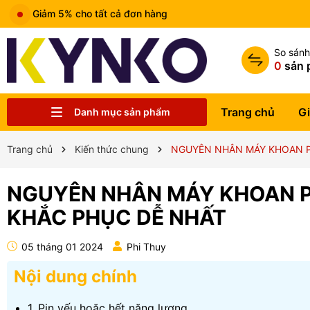
Giảm 5% cho tất cả đơn hàng
So sán
0
sản 
Trang chủ
Gi
Danh mục sản phẩm
Chia sẻ kiến thức chung
Liên hệ
Tin tức
Trung tâm bảo hành
Sản phẩm
Giới thiệu
Trang chủ
Trang chủ
Kiến thức chung
NGUYÊN NHÂN MÁY KHOAN P
NGUYÊN NHÂN MÁY KHOAN P
KHẮC PHỤC DỄ NHẤT
05 tháng 01 2024
Phi Thuy
Nội dung chính
1. Pin yếu hoặc hết năng lượng