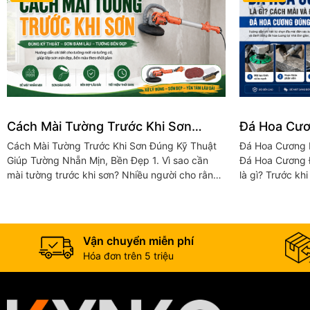
Cách Mài Tường Trước Khi Sơn
Đá Hoa Cươ
Đúng Kỹ Thuật Giúp Tường Nhẵn
Đánh Bóng 
Cách Mài Tường Trước Khi Sơn Đúng Kỹ Thuật
Đá Hoa Cương 
Mịn, Bền Đẹp
Thuật
Giúp Tường Nhẵn Mịn, Bền Đẹp 1. Vì sao cần
Đá Hoa Cương Đúng Kỹ 
mài tường trước khi sơn? Nhiều người cho rằng
là gì? Trước kh
chỉ cần vệ sinh tường rồi sơn là đủ. Tuy nhiên,
hãy cùng khám 
mài tường trước...
này....
Vận chuyển miễn phí
Hóa đơn trên 5 triệu