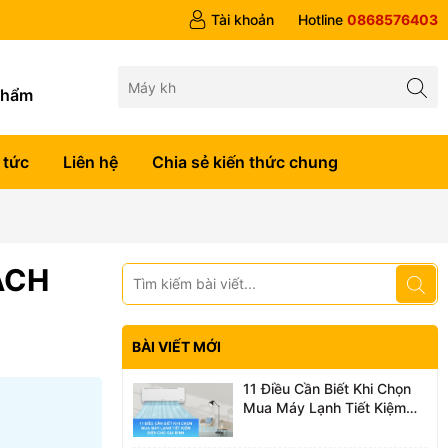
 trên 1tr5
Tài khoản
Hotline
0868576403
g
phẩm
 tức
Liên hệ
Chia sẻ kiến thức chung
ÁCH
BÀI VIẾT MỚI
11 Điều Cần Biết Khi Chọn
Mua Máy Lạnh Tiết Kiệm
Điện Cho Gia Đình