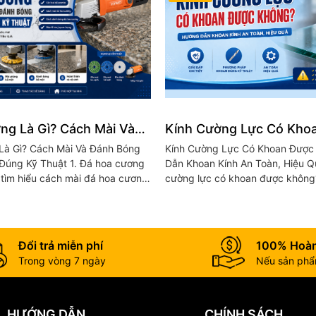
ng Là Gì? Cách Mài Và
Kính Cường Lực Có Kho
Đá Hoa Cương Đúng Kỹ
Không? Hướng Dẫn Khoa
Là Gì? Cách Mài Và Đánh Bóng
Kính Cường Lực Có Khoan Được
Toàn, Hiệu Quả
Thuật 1. Đá hoa cương
Dẫn Khoan Kính An Toàn, Hiệu Quả 1. 
i tìm hiểu cách mài đá hoa cương,
cường lực có khoan được không
phá đặc điểm của loại vật liệu
lực nổi tiếng với khả năng chịu l
đập vượt trội, được ứng dụng...
Đổi trả miễn phí
100% Hoàn
Trong vòng 7 ngày
Nếu sản phẩm
HƯỚNG DẪN
CHÍNH SÁCH