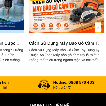
an Được
Cách Sử Dụng Máy Bào Gỗ Cầm Tay
n Kính An
Đúng Kỹ Thuật, An Toàn
 Không? Hướng
Cách Sử Dụng Máy Bào Gỗ Cầm Tay Đúng Kỹ
Kính
Thuật, An Toàn Máy bào gỗ cầm tay là thiết bị
? Kính cường
không thể thiếu trong ngành mộc và nội thất,
ực và chịu va
giúp làm phẳng, tạo độ nhẵn và chỉnh sửa bề
mặt...
 tiền
Hotline: 0868 576 403
 lỗi
Hỗ trợ 24/7
THÔNG TIN LIÊN HỆ