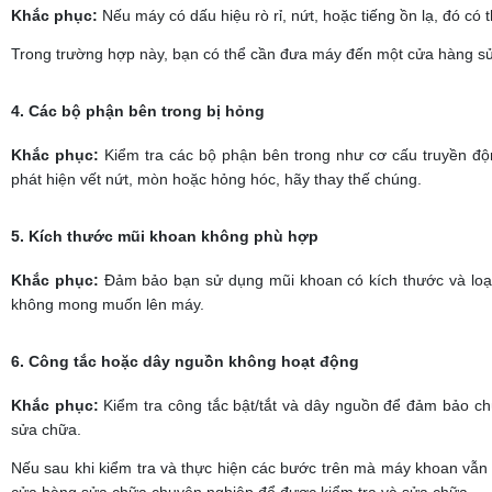
Khắc phục:
Nếu máy có dấu hiệu rò rỉ, nứt, hoặc tiếng ồn lạ, đó có
Trong trường hợp này, bạn có thể cần đưa máy đến một cửa hàng sửa
4. Các bộ phận bên trong bị hỏng
Khắc phục:
Kiểm tra các bộ phận bên trong như cơ cấu truyền đ
phát hiện vết nứt, mòn hoặc hỏng hóc, hãy thay thế chúng.
5. Kích thước mũi khoan không phù hợp
Khắc phục:
Đảm bảo bạn sử dụng mũi khoan có kích thước và loại
không mong muốn lên máy.
6. Công tắc hoặc dây nguồn không hoạt động
Khắc phục:
Kiểm tra công tắc bật/tắt và dây nguồn để đảm bảo ch
sửa chữa.
Nếu sau khi kiểm tra và thực hiện các bước trên mà máy khoan vẫn
cửa hàng sửa chữa chuyên nghiệp để được kiểm tra và sửa chữa.