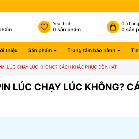
Miễn phí vận chuyển đơn hàng
h
Yêu thích
Giỏ hàn
phẩm
0
sản phẩm
0
sản 
ới thiệu
Sản phẩm
Trung tâm bảo hành
Tin
IN LÚC CHẠY LÚC KHÔNG? CÁCH KHẮC PHỤC DỄ NHẤT
IN LÚC CHẠY LÚC KHÔNG? C