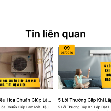
Tin liên quan
09
05/2026
Điều Hòa Chuẩn Giúp Làm
5 Lỗi Thường Gặp Khi Lắ
ả, Tiết Kiệm Điện
Hòa Khiến Máy Hao Điện
u Hòa Chuẩn Giúp Làm Mát Hiệu
5 Lỗi Thường Gặp Khi Lắp Đặt Đ