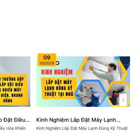
09
05/2026
p Đặt Điều
Kinh Nghiệm Lắp Đặt Máy Lạnh
, Nhanh
Đúng Kỹ Thuật Tại Nhà
iều Hòa Khiến
Kinh Nghiệm Lắp Đặt Máy Lạnh Đúng Kỹ Thuật