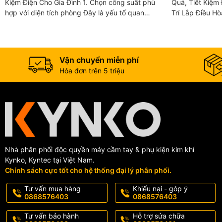
Kiệm Điện Cho Gia Đình 1. Chọn công suất phù
Quả, Tiết Kiệm Điện 1. Vì Sao Cần C
hợp với diện tích phòng Đây là yếu tố quan
Trí Lắp Điều H
trọng nhất khi chọn mua máy lạnh. Công suất
tâm đến mẫu mã
quá nhỏ sẽ...
trí...
Vận chuyển miễn phí
Hóa đơn trên 5 triệu
Nhà phân phối độc quyền máy cầm tay & phụ kiện kim khí
Kynko, Kyntec tại Việt Nam.
Chính sách cực tốt cho hệ thống đại lý phân phối.
Tư vấn mua hàng
Khiếu nại - góp ý
0868576403
0868576403
Tư vấn bảo hành
Hỗ trợ sửa chữa