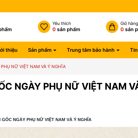
h
Yêu thích
Giỏ hàn
phẩm
0
sản phẩm
0
sản 
ới thiệu
Sản phẩm
Trung tâm bảo hành
Tin
 PHỤ NỮ VIỆT NAM VÀ Ý NGHĨA
ỐC NGÀY PHỤ NỮ VIỆT NAM V
N GỐC NGÀY PHỤ NỮ VIỆT NAM VÀ Ý NGHĨA