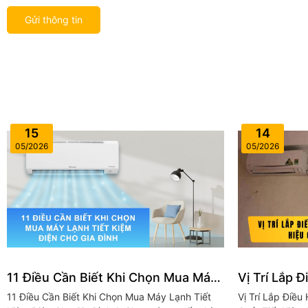
Gửi thông tin
15
14
05/2026
05/2026
11 Điều Cần Biết Khi Chọn Mua Máy
Vị Trí Lắp 
Lạnh Tiết Kiệm Điện Cho Gia Đình
Mát Hiệu Qu
11 Điều Cần Biết Khi Chọn Mua Máy Lạnh Tiết
Vị Trí Lắp Điề