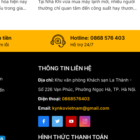
Tại Nhà Khi vừa mua máy lạnh mới, nhiều người
ếu trong gia
thường chỉ quan tâm đến công suất hay thương
uy nhiên, nhiều
hiệu mà quên rằng việc lắp đặt đúng kỹ thuật
cũng ảnh hưởng...
 tiền
Hotline: 0868 576 403
 lỗi
Hỗ trợ 24/7
THÔNG TIN LIÊN HỆ
́n
Địa chỉ:
Khu văn phòng Khách sạn La Thành -
Số 226 Vạn Phúc, Phường Ngọc Hà, TP. Hà Nội.
ển
Điện thoại:
0868576403
Email:
kynkovietnam@gmail.com
HÌNH THỨC THANH TOÁN