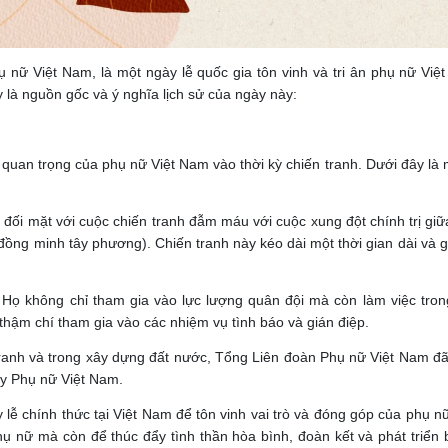
nữ Việt Nam, là một ngày lễ quốc gia tôn vinh và tri ân phụ nữ Việ
là nguồn gốc và ý nghĩa lịch sử của ngày này:
uan trọng của phụ nữ Việt Nam vào thời kỳ chiến tranh. Dưới đây là mộ
 đối mặt với cuộc chiến tranh đẫm máu với cuộc xung đột chính trị gi
ồng minh tây phương). Chiến tranh này kéo dài một thời gian dài và gâ
 Họ không chỉ tham gia vào lực lượng quân đội mà còn làm việc tron
thậm chí tham gia vào các nhiệm vụ tình báo và gián điệp.
tranh và trong xây dựng đất nước, Tổng Liên đoàn Phụ nữ Việt Nam đ
y Phụ nữ Việt Nam.
lễ chính thức tại Việt Nam để tôn vinh vai trò và đóng góp của phụ nữ
phụ nữ mà còn để thúc đẩy tình thần hòa bình, đoàn kết và phát triển 