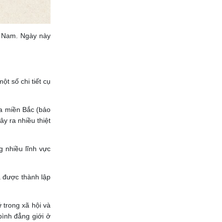
t Nam. Ngày này
t số chi tiết cụ
ữa miền Bắc (bảo
y ra nhiều thiệt
g nhiều lĩnh vực
ã được thành lập
 trong xã hội và
bình đẳng giới ở