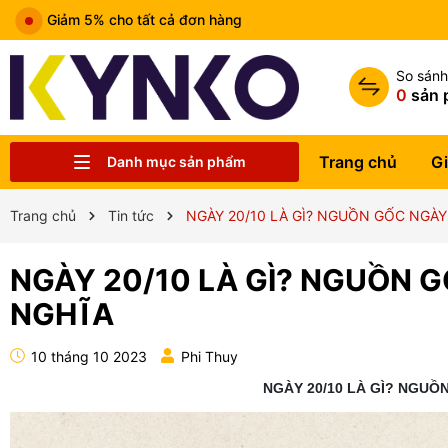
Miễn phí vận chuyển đơn hàng trên 1tr5
So sán
0
sản 
Trang chủ
Gi
Danh mục sản phẩm
Chia sẻ kiến thức chung
Liên hệ
Tin tức
Trung tâm bảo hành
Sản phẩm
Giới thiệu
Trang chủ
Trang chủ
Tin tức
NGÀY 20/10 LÀ GÌ? NGUỒN GỐC NGÀY
NGÀY 20/10 LÀ GÌ? NGUỒN G
NGHĨA
10 tháng 10 2023
Phi Thuy
NGÀY 20/10 LÀ GÌ? NGUỒ