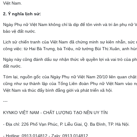
Việt Nam.
2. Ý nghĩa lịch sử:
Ngày Phụ nữ Việt Nam không chỉ là dịp để tôn vinh và tri ân phụ nữ
bảo vệ đất nước.
Lịch sử chiến tranh của Việt Nam đã chứng minh sự kiên nhẫn, sức 
công việc: từ Hai Bà Trưng, bà Triệu, nữ tướng Bùi Thị Xuân, anh h
Ngày này cũng đánh dấu sự nhận thức về quyền lợi và vai trò của phụ 
đất nước.
Tóm lại, nguồn gốc của Ngày Phụ nữ Việt Nam 20/10 liên quan chặt c
cũng như sự thành lập của Tổng Liên đoàn Phụ nữ Việt Nam vào ngà
Việt Nam và thúc đẩy bình đẳng giới và phát triển xã hội.
---
KYNKO VIỆT NAM - CHẤT LƯỢNG TẠO NÊN UY TÍN
- Địa chỉ: 226 Phố Vạn Phúc, P. Liễu Giai, Q. Ba Đình, TP. Hà Nội.
- Hotline: 0913 014812 - Zalo: 0913 014812