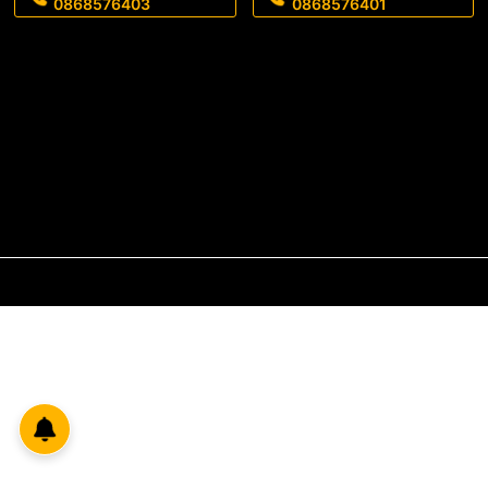
0868576403
0868576401