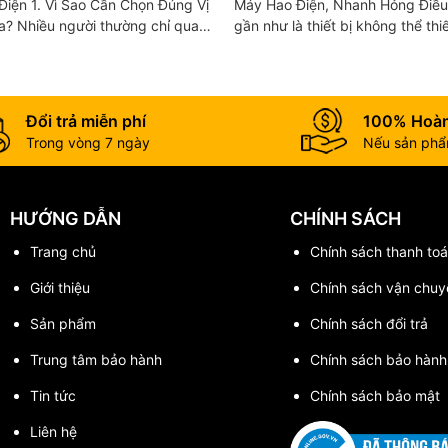
Hỏng
họn Đúng Vị
Máy Hao Điện, Nhanh Hỏng Điều hòa hiện nay
òa? Nhiều người thường chỉ quan
gần như là thiết bị không thể thi
 hoặc công suất mà bỏ qua vị
đình, văn phòng hay cửa hàng. T
người chỉ quan...
Đổi trả miễn phí
100% Hoàn
Trong vòng 7 ngày
Nếu sản phẩm
HƯỚNG DẪN
CHÍNH SÁCH
Trang chủ
Chính sách thanh toa
Giới thiệu
Chính sách vận chuy
Sản phẩm
Chính sách đổi trả
Trung tâm bảo hành
Chính sách bảo hành
Tin tức
Chính sách bảo mật
Liên hệ