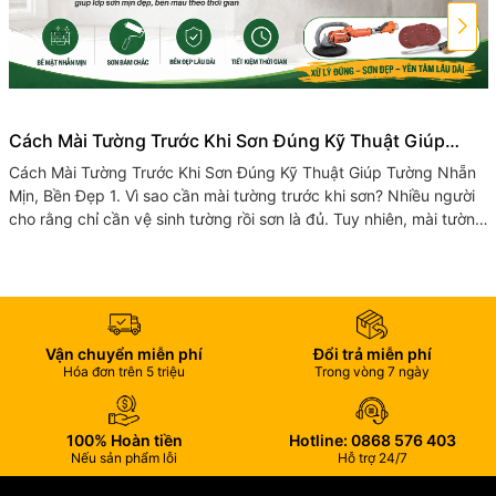
Cách Mài Tường Trước Khi Sơn Đúng Kỹ Thuật Giúp
Tường Nhẵn Mịn, Bền Đẹp
Cách Mài Tường Trước Khi Sơn Đúng Kỹ Thuật Giúp Tường Nhẵn
Mịn, Bền Đẹp 1. Vì sao cần mài tường trước khi sơn? Nhiều người
cho rằng chỉ cần vệ sinh tường rồi sơn là đủ. Tuy nhiên, mài tường
trước...
Vận chuyển miễn phí
Đổi trả miễn phí
Hóa đơn trên 5 triệu
Trong vòng 7 ngày
100% Hoàn tiền
Hotline: 0868 576 403
Nếu sản phẩm lỗi
Hỗ trợ 24/7