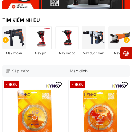
TÌM KIẾM NHIỀU
Máy khoan
Máy pin
Máy siết ốc
Máy đục 17mm
Máy mài
Sắp xếp:
Mặc định
- 60%
- 60%