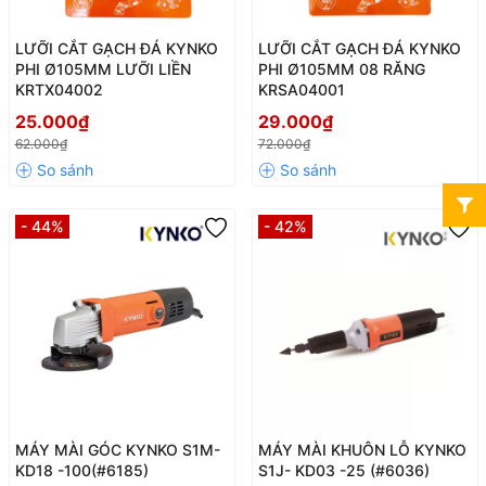
LƯỠI CẮT GẠCH ĐÁ KYNKO
LƯỠI CẮT GẠCH ĐÁ KYNKO
PHI Ø105MM LƯỠI LIỀN
PHI Ø105MM 08 RĂNG
KRTX04002
KRSA04001
25.000₫
29.000₫
62.000₫
72.000₫
- 44%
- 42%
MÁY MÀI GÓC KYNKO S1M-
MÁY MÀI KHUÔN LỖ KYNKO
KD18 -100(#6185)
S1J- KD03 -25 (#6036)