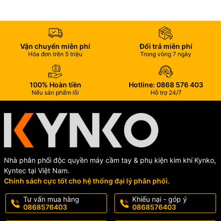
Vận chuyển miễn phí
Đổi trả miễn phí
Hóa đơn trên 5 triệu
Trong vòng 7 ngày
100% Hoàn tiền
Hotline: 0868 576 403
Nếu sản phẩm lỗi
Hỗ trợ 24/7
Nhà phân phối độc quyền máy cầm tay & phụ kiện kim khí Kynko,
Kyntec tại Việt Nam.
Chính sách cực tốt cho hệ thống đại lý phân phối.
Tư vấn mua hàng
Khiếu nại - góp ý
0868576403
0868576403