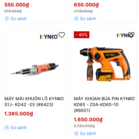
550.000₫
650.000₫
975.000₫
1.118.000₫
- 40%
MÁY MÀI KHUÔN LỖ KYNKO
MÁY KHOAN BÚA PIN KYNKO
S1J- KD42 -25 (#6423)
KD65 - Z0A-KD65-10
(#6651)
1.365.000₫
1.650.000₫
2.730.000₫