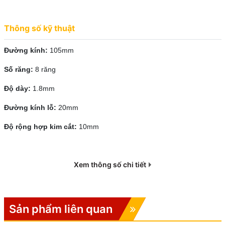
Thông số kỹ thuật
Đường kính:
105mm
Số răng:
8 răng
Độ dày:
1.8mm
Đường kính lỗ:
20mm
Kynko KRSA 04001 phù hợp cắt sắc bén trên các vật liệu như
Độ rộng hợp kim cắt:
10mm
gạch, bê tông. Không khuyến khích sử dụng trên đá ốp lát hay đá
Marble, khi đòi hỏi chất lượng hoàn thiện mạch cắt cao.
ƯU ĐIỂM
Xem thông số chi tiết
- Lưỡi cắt siêu bền cao cấp
- An toàn khi sử dụng
Sản phẩm liên quan
- Lưỡi cắt ngọt và êm.