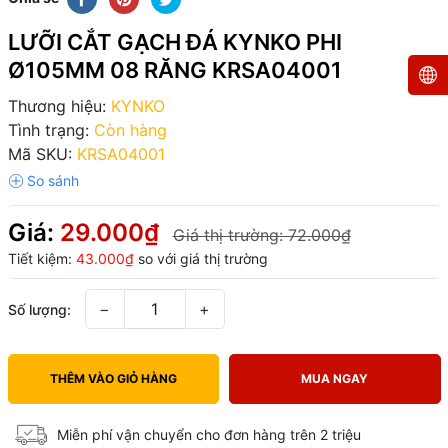
LƯỠI CẮT GẠCH ĐÁ KYNKO PHI
Ø105MM 08 RĂNG KRSA04001
Thương hiệu:
KYNKO
Tình trạng:
Còn hàng
Mã SKU:
KRSA04001
Giá:
29.000₫
Giá thị trường:
72.000₫
Tiết kiệm:
43.000₫
so với giá thị trường
−
+
Số lượng:
THÊM VÀO GIỎ HÀNG
MUA NGAY
Miễn phí vận chuyển cho đơn hàng trên 2 triệu