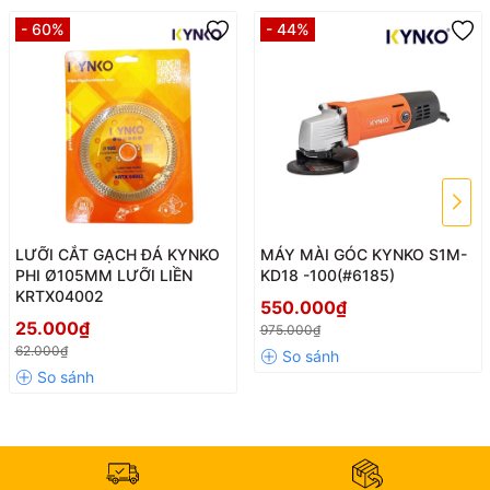
- Sắc bén cho tốc độ cắt nhanh và tuổi thọ của lưỡi cao.
- 60%
- 44%
THÔNG SỐ KỸ THUẬT
Đường kính:
105mm
Số răng:
8 răng
Độ dày:
1.8mm
LƯỠI CẮT GẠCH ĐÁ KYNKO
MÁY MÀI GÓC KYNKO S1M-
Đường kính lỗ:
20mm
PHI Ø105MM LƯỠI LIỀN
KD18 -100(#6185)
KRTX04002
550.000₫
25.000₫
975.000₫
62.000₫