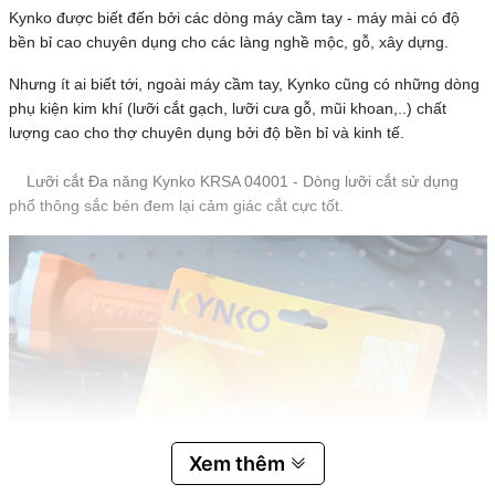
Kynko được biết đến bởi các dòng máy cầm tay - máy mài có độ
bền bỉ cao chuyên dụng cho các làng nghề mộc, gỗ, xây dựng.
Nhưng ít ai biết tới, ngoài máy cầm tay, Kynko cũng có những dòng
phụ kiện kim khí (lưỡi cắt gạch, lưỡi cưa gỗ, mũi khoan,..) chất
lượng cao cho thợ chuyên dụng bởi độ bền bỉ và kinh tế.
Lưỡi cắt Đa năng Kynko KRSA 04001 - Dòng lưỡi cắt sử dụng
phổ thông sắc bén đem lại cảm giác cắt cực tốt.
Xem thêm