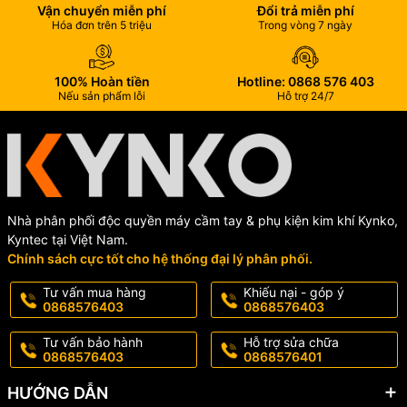
Vận chuyển miễn phí
Đổi trả miễn phí
Hóa đơn trên 5 triệu
Trong vòng 7 ngày
100% Hoàn tiền
Hotline: 0868 576 403
Nếu sản phẩm lỗi
Hỗ trợ 24/7
Nhà phân phối độc quyền máy cầm tay & phụ kiện kim khí Kynko,
Kyntec tại Việt Nam.
Chính sách cực tốt cho hệ thống đại lý phân phối.
Tư vấn mua hàng
Khiếu nại - góp ý
0868576403
0868576403
Tư vấn bảo hành
Hỗ trợ sửa chữa
0868576403
0868576401
HƯỚNG DẪN