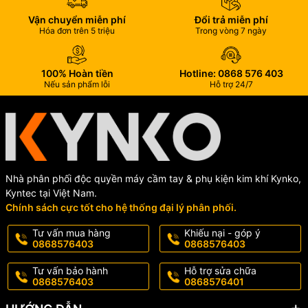
Vận chuyển miễn phí
Đổi trả miễn phí
Hóa đơn trên 5 triệu
Trong vòng 7 ngày
100% Hoàn tiền
Hotline: 0868 576 403
Nếu sản phẩm lỗi
Hỗ trợ 24/7
Nhà phân phối độc quyền máy cầm tay & phụ kiện kim khí Kynko,
Kyntec tại Việt Nam.
Chính sách cực tốt cho hệ thống đại lý phân phối.
Tư vấn mua hàng
Khiếu nại - góp ý
0868576403
0868576403
Tư vấn bảo hành
Hỗ trợ sửa chữa
0868576403
0868576401