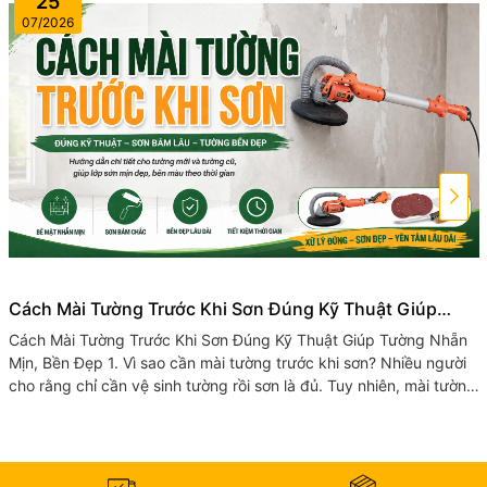
25
07/2026
Cách Mài Tường Trước Khi Sơn Đúng Kỹ Thuật Giúp
Tường Nhẵn Mịn, Bền Đẹp
Cách Mài Tường Trước Khi Sơn Đúng Kỹ Thuật Giúp Tường Nhẵn
Mịn, Bền Đẹp 1. Vì sao cần mài tường trước khi sơn? Nhiều người
cho rằng chỉ cần vệ sinh tường rồi sơn là đủ. Tuy nhiên, mài tường
trước...