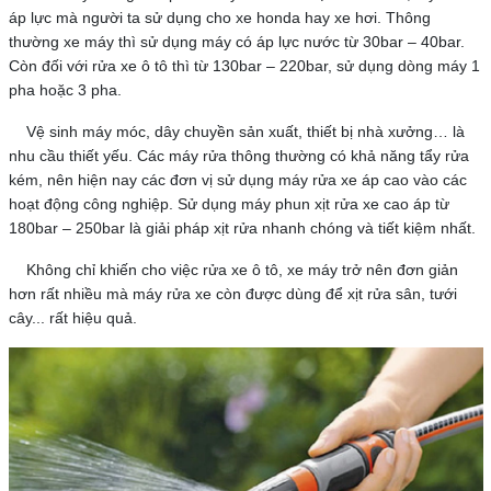
áp lực mà người ta sử dụng cho xe honda hay xe hơi. Thông
thường xe máy thì sử dụng máy có áp lực nước từ 30bar – 40bar.
Còn đối với rửa xe ô tô thì từ 130bar – 220bar, sử dụng dòng máy 1
pha hoặc 3 pha.
Vệ sinh máy móc, dây chuyền sản xuất, thiết bị nhà xưởng… là
nhu cầu thiết yếu. Các máy rửa thông thường có khả năng tẩy rửa
kém, nên hiện nay các đơn vị sử dụng máy rửa xe áp cao vào các
hoạt động công nghiệp. Sử dụng máy phun xịt rửa xe cao áp từ
180bar – 250bar là giải pháp xịt rửa nhanh chóng và tiết kiệm nhất.
Không chỉ khiến cho việc rửa xe ô tô, xe máy trở nên đơn giản
hơn rất nhiều mà máy rửa xe còn được dùng để xịt rửa sân, tưới
cây... rất hiệu quả.