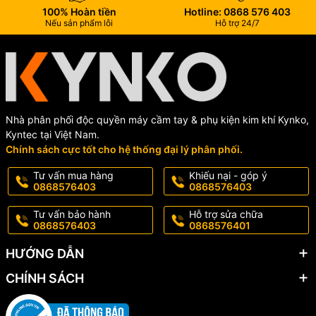
100% Hoàn tiền
Hotline: 0868 576 403
Nếu sản phẩm lỗi
Hỗ trợ 24/7
Nhà phân phối độc quyền máy cầm tay & phụ kiện kim khí Kynko,
Kyntec tại Việt Nam.
Chính sách cực tốt cho hệ thống đại lý phân phối.
Tư vấn mua hàng
Khiếu nại - góp ý
0868576403
0868576403
Tư vấn bảo hành
Hỗ trợ sửa chữa
0868576403
0868576401
HƯỚNG DẪN
CHÍNH SÁCH