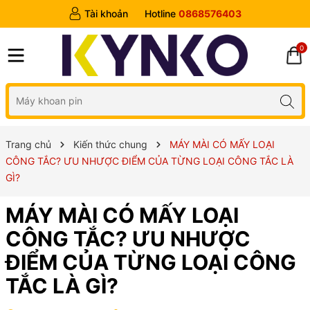
Tài khoản
Hotline
0868576403
0
Trang chủ
Kiến thức chung
MÁY MÀI CÓ MẤY LOẠI
CÔNG TẮC? ƯU NHƯỢC ĐIỂM CỦA TỪNG LOẠI CÔNG TẮC LÀ
GÌ?
MÁY MÀI CÓ MẤY LOẠI
CÔNG TẮC? ƯU NHƯỢC
ĐIỂM CỦA TỪNG LOẠI CÔNG
TẮC LÀ GÌ?