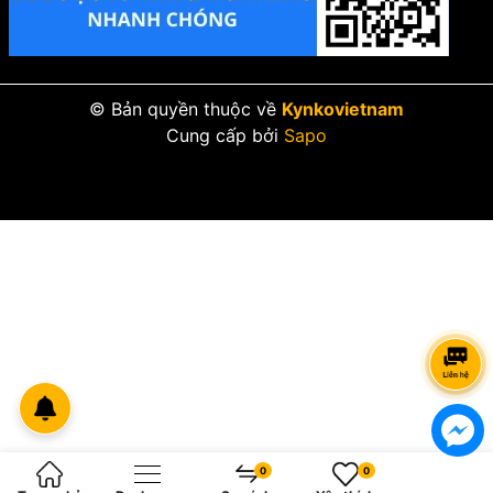
© Bản quyền thuộc về
Kynkovietnam
Cung cấp bởi
Sapo
0
0