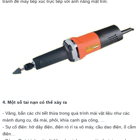
tránh để máy tiếp xúc trực tiếp với ánh nắng mặt trời.
4. Một số tai nạn có thể xảy ra
- Văng, bắn các chi tiết thừa trong quá trình mài vật liệu như các
mảnh dụng cụ, đá mài, phôi, khía cạnh gia công, …
- Sự cố điện: hở dây điện, điện rò rỉ ra vỏ máy, cầu dao điện, ổ cắm
điện…