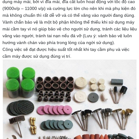
dụng máy mài, bởi vì đĩa mài, đĩa cắt luôn hoạt động với tốc độ cao
(9000v/p – 11000 v/p) và cường lực lớn cho nên khi mà phụ kiện đó
mà không chuẩn thì rất dễ vỡ và có thể văng vào người đang dùng.
Vành chắn bảo vệ là một bộ phận không thể thiếu khi sử dụng máy
mài cầm tay vì nó giúp bảo vệ cho người sử dụng, tránh các liệu liệu
văng vào người, tránh tai nạn nếu đá vỡ (Lưu ý: vành bảo vệ luôn
hướng vành chán vào phía trong lòng của ngời sử dụng).
Công việc sẽ đạt được hiệu suất tốt nhất khi tay cầm phụ và việc
cầm máy được sử dụng đúng vị trí.