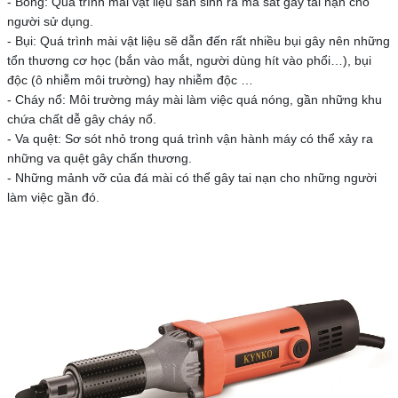
- Bỏng: Quá trình mài vật liệu sản sinh ra ma sát gây tai nạn cho
người sử dụng.
- Bụi: Quá trình mài vật liệu sẽ dẫn đến rất nhiều bụi gây nên những
tổn thương cơ học (bắn vào mắt, người dùng hít vào phổi…), bụi
độc (ô nhiễm môi trường) hay nhiễm độc …
- Cháy nổ: Môi trường máy mài làm việc quá nóng, gần những khu
chứa chất dễ gây cháy nổ.
- Va quệt: Sơ sót nhỏ trong quá trình vận hành máy có thể xảy ra
những va quệt gây chấn thương.
- Những mảnh vỡ của đá mài có thể gây tai nạn cho những người
làm việc gần đó.