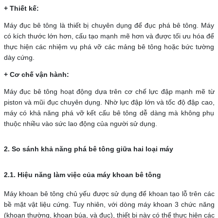
+ Thiết kế:
Máy đục bê tông là thiết bị chuyên dụng để đục phá bê tông. Máy
có kích thước lớn hơn, cấu tạo mạnh mẽ hơn và được tối ưu hóa để
thực hiện các nhiệm vụ phá vỡ các mảng bê tông hoặc bức tường
dày cứng.
+ Cơ chế vận hành:
Máy đục bê tông hoạt động dựa trên cơ chế lực đập mạnh mẽ từ
piston và mũi đục chuyên dụng. Nhờ lực đập lớn và tốc độ đập cao,
máy có khả năng phá vỡ kết cấu bê tông dễ dàng mà không phụ
thuộc nhiều vào sức lao động của người sử dụng.
2. So sánh khả năng phá bê tông giữa hai loại máy
2.1. Hiệu năng làm việc của máy khoan bê tông
Máy khoan bê tông chủ yếu được sử dụng để khoan tạo lỗ trên các
bề mặt vật liệu cứng. Tuy nhiên, với dòng máy khoan 3 chức năng
(khoan thường, khoan búa, và đục), thiết bị này có thể thực hiện các