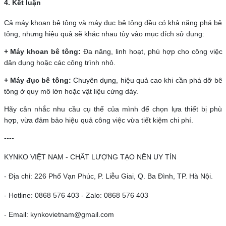
4. Kết luận
Cả máy khoan bê tông và máy đục bê tông đều có khả năng phá bê
tông, nhưng hiệu quả sẽ khác nhau tùy vào mục đích sử dụng:
+ Máy khoan bê tông:
Đa năng, linh hoạt, phù hợp cho công việc
dân dụng hoặc các công trình nhỏ.
+ Máy đục bê tông:
Chuyên dụng, hiệu quả cao khi cần phá dỡ bê
tông ở quy mô lớn hoặc vật liệu cứng dày.
Hãy cân nhắc nhu cầu cụ thể của mình để chọn lựa thiết bị phù
hợp, vừa đảm bảo hiệu quả công việc vừa tiết kiệm chi phí.
----
KYNKO VIỆT NAM - CHẤT LƯỢNG TẠO NÊN UY TÍN
- Địa chỉ: 226 Phố Vạn Phúc, P. Liễu Giai, Q. Ba Đình, TP. Hà Nội.
- Hotline: 0868 576 403 - Zalo: 0868 576 403
- Email: kynkovietnam@gmail.com