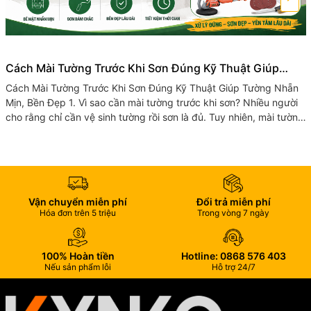
Cách Mài Tường Trước Khi Sơn Đúng Kỹ Thuật Giúp
Tường Nhẵn Mịn, Bền Đẹp
Cách Mài Tường Trước Khi Sơn Đúng Kỹ Thuật Giúp Tường Nhẵn
Mịn, Bền Đẹp 1. Vì sao cần mài tường trước khi sơn? Nhiều người
cho rằng chỉ cần vệ sinh tường rồi sơn là đủ. Tuy nhiên, mài tường
trước...
Vận chuyển miễn phí
Đổi trả miễn phí
Hóa đơn trên 5 triệu
Trong vòng 7 ngày
100% Hoàn tiền
Hotline: 0868 576 403
Nếu sản phẩm lỗi
Hỗ trợ 24/7