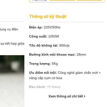
Thông số kỹ thuật
Điện áp:
220V/50Hz
ụng cụ điện
Công suất:
1050W
sự kết hợp giữa
Tốc độ không tải:
900v/p
Đường kính mũi khoan max:
28mm
Trọng lượng:
5Kg
Ưu điểm nổi trội:
Công nghệ giảm chấn mới +
nâng cấp cụm cơ búa
Bảo hành:
12 tháng
Xem thông số chi tiết