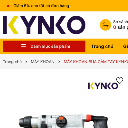
Giảm 5% cho tất cả đơn hàng
So sán
0
sản 
Trang chủ
Gi
Danh mục sản phẩm
Chia sẻ kiến thức chung
Liên hệ
Tin tức
Trung tâm bảo hành
Sản phẩm
Giới thiệu
Trang chủ
Trang chủ
MÁY KHOAN
MÁY KHOAN BÚA CẦM TAY KYNKO