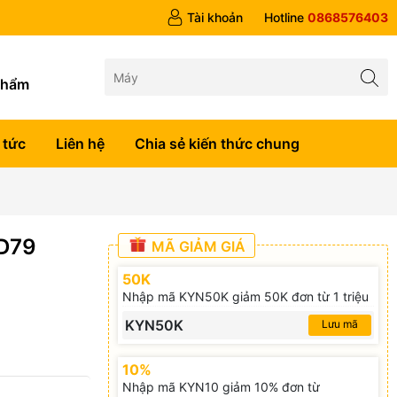
 trên 1tr5
Tài khoản
Hotline
0868576403
g
phẩm
 tức
Liên hệ
Chia sẻ kiến thức chung
D79
MÃ GIẢM GIÁ
50K
Nhập mã KYN50K giảm 50K đơn từ 1 triệu
KYN50K
Lưu mã
10%
Nhập mã KYN10 giảm 10% đơn từ