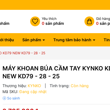
Miễn phí vận chuyển đơn hàng
h
Yêu thích
Giỏ hàn
phẩm
0
sản phẩm
0
sản 
ới thiệu
Sản phẩm
Trung tâm bảo hành
Tin
 KD79 NEW KD79 - 28 - 25
MÁY KHOAN BÚA CẦM TAY KYNKO K
NEW KD79 - 28 - 25
Thương hiệu:
KYNKO
|
Tình trạng:
Còn hàng
Mã SKU:
Đang cập nhật