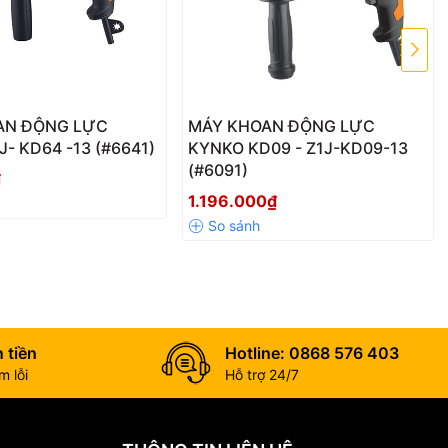
AN ĐỘNG LỰC
MÁY KHOAN ĐỘNG LỰC
- KD64 -13 (#6641)
KYNKO KD09 - Z1J-KD09-13
g, đá ong...
(#6091)
₫
1.196.000₫
 tiền
Hotline: 0868 576 403
 lỗi
Hỗ trợ 24/7