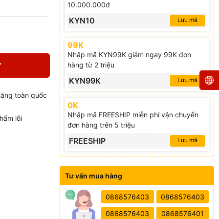
10.000.000đ
KYN10
Lưu mã
99K
Nhập mã KYN99K giảm ngay 99K đơn
hàng từ 2 triệu
Y
KYN99K
Lưu mã
hãng toàn quốc
0K
Nhập mã FREESHIP miễn phí vận chuyển
hẩm lỗi
đơn hàng trên 5 triệu
FREESHIP
Lưu mã
Tư vấn mua hàng
0868576403
0868576403
0868576403
0868576401