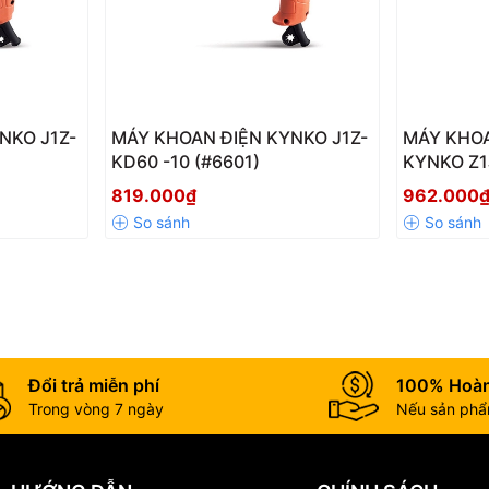
NKO J1Z-
MÁY KHOAN ĐIỆN KYNKO J1Z-
MÁY KHO
KD60 -10 (#6601)
KYNKO Z1J
, cung cấp lực khoan đỡ lên bề mặt bê tông, xi măng, nền, gạch nun
819.000₫
962.000
ật mạnh khi tải nặng.
ời giảm hao mòn khi vận hành liên tục.
 bế mặt rất cứng.
Đổi trả miễn phí
100% Hoàn
Trong vòng 7 ngày
Nếu sản phẩm