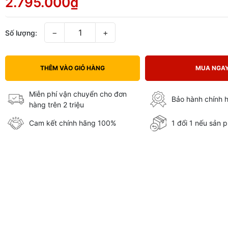
2.795.000₫
−
+
Số lượng:
THÊM VÀO GIỎ HÀNG
MUA NGA
Miễn phí vận chuyển cho đơn
Bảo hành chính 
hàng trên 2 triệu
Cam kết chính hãng 100%
1 đổi 1 nếu sản p