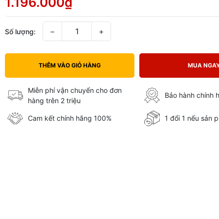
1.196.000₫
−
+
Số lượng:
THÊM VÀO GIỎ HÀNG
MUA NGA
Miễn phí vận chuyển cho đơn
Bảo hành chính 
hàng trên 2 triệu
Cam kết chính hãng 100%
1 đổi 1 nếu sản p