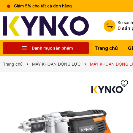
Giảm 5% cho tất cả đơn hàng
So sán
0
sản 
Trang chủ
Gi
Danh mục sản phẩm
Chia sẻ kiến thức chung
Liên hệ
Tin tức
Trung tâm bảo hành
Sản phẩm
Giới thiệu
Trang chủ
Trang chủ
MÁY KHOAN ĐỘNG LỰC
MÁY KHOAN ĐỘNG LỰ