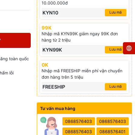
10.000.000đ
KYN10
Lưu mã
99K
Nhập mã KYN99K giảm ngay 99K đơn
hàng từ 2 triệu
Y
KYN99K
Lưu mã
hãng toàn quốc
0K
Nhập mã FREESHIP miễn phí vận chuyển
hẩm lỗi
đơn hàng trên 5 triệu
FREESHIP
Lưu mã
Tư vấn mua hàng
0868576403
0868576403
0868576403
0868576401