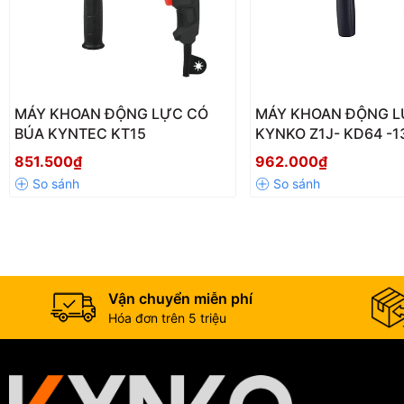
MÁY KHOAN ĐỘNG LỰC CÓ
MÁY KHOAN ĐỘNG 
BÚA KYNTEC KT15
KYNKO Z1J- KD64 -13
851.500₫
962.000₫
Với công suất
850W
siêu khỏe tạo cảm giác phấn khích khi sử 
khoan bê tông ấn tượng. Máy có thể khoan liên tục mà không bị nón
Vận chuyển miễn phí
Hóa đơn trên 5 triệu