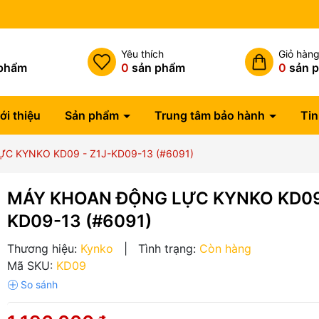
Miễn phí vận chuyển đơn hàng
h
Yêu thích
Giỏ hàn
phẩm
0
sản phẩm
0
sản 
ới thiệu
Sản phẩm
Trung tâm bảo hành
Tin
C KYNKO KD09 - Z1J-KD09-13 (#6091)
MÁY KHOAN ĐỘNG LỰC KYNKO KD09 
KD09-13 (#6091)
Thương hiệu:
Kynko
|
Tình trạng:
Còn hàng
Mã SKU:
KD09