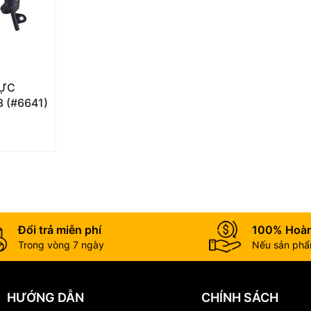
LỰC
 (#6641)
dụng. Tốc độ quay không tải
3000 v/p
và tốc độ va đập
48.000 lần/p
g nhờ hệ thống làm mát 360° hiệu quả.
Đổi trả miễn phí
100% Hoàn
Trong vòng 7 ngày
Nếu sản phẩm
HƯỚNG DẪN
CHÍNH SÁCH