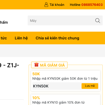
 trên 1tr5
Tài khoản
Hotline
0868576403
g
phẩm
 tức
Liên hệ
Chia sẻ kiến thức chung
- Z1J-
MÃ GIẢM GIÁ
50K
Nhập mã KYN50K giảm 50K đơn từ 1 triệu
KYN50K
Lưu mã
10%
Nhập mã KYN10 giảm 10% đơn từ