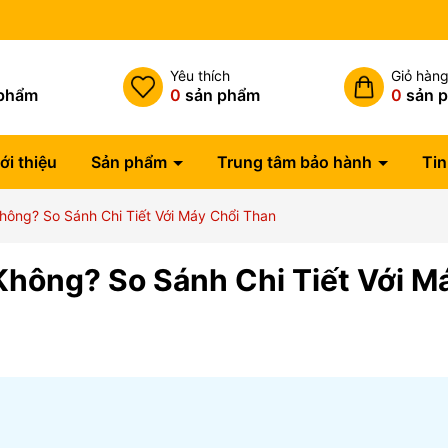
Miễn phí vận chuyển đơn hàng trên 1tr5
h
Yêu thích
Giỏ hàn
phẩm
0
sản phẩm
0
sản 
ới thiệu
Sản phẩm
Trung tâm bảo hành
Tin
hông? So Sánh Chi Tiết Với Máy Chổi Than
hông? So Sánh Chi Tiết Với M