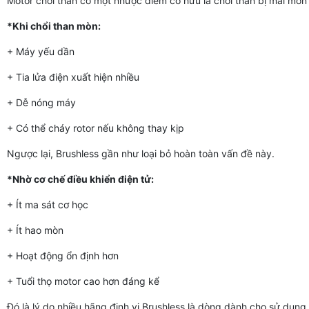
Motor chổi than có một nhược điểm cố hữu là chổi than bị mài mòn 
*Khi chổi than mòn:
+ Máy yếu dần
+ Tia lửa điện xuất hiện nhiều
+ Dễ nóng máy
+ Có thể cháy rotor nếu không thay kịp
Ngược lại, Brushless gần như loại bỏ hoàn toàn vấn đề này.
*Nhờ cơ chế điều khiển điện tử:
+ Ít ma sát cơ học
+ Ít hao mòn
+ Hoạt động ổn định hơn
+ Tuổi thọ motor cao hơn đáng kể
Đó là lý do nhiều hãng định vị Brushless là dòng dành cho sử dụng