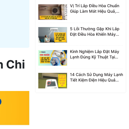
Vị Trí Lắp Điều Hòa Chuẩn
Giúp Làm Mát Hiệu Quả,
Tiết Kiệm Điện
5 Lỗi Thường Gặp Khi Lắp
Đặt Điều Hòa Khiến Máy
Hao Điện, Nhanh Hỏng
Kinh Nghiệm Lắp Đặt Máy
Lạnh Đúng Kỹ Thuật Tại
h Chi
Nhà
14 Cách Sử Dụng Máy Lạnh
Tiết Kiệm Điện Hiệu Quả
Nhất 2026