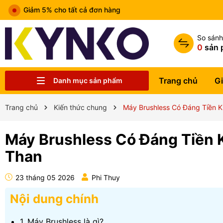
àng
So sán
0
sản 
Trang chủ
Gi
Danh mục sản phẩm
Chia sẻ kiến thức chung
Liên hệ
Tin tức
Trung tâm bảo hành
Sản phẩm
Giới thiệu
Trang chủ
Trang chủ
Kiến thức chung
Máy Brushless Có Đáng Tiền K
Máy Brushless Có Đáng Tiền K
Than
23 tháng 05 2026
Phi Thuy
Nội dung chính
1. Máy Brushless là gì?