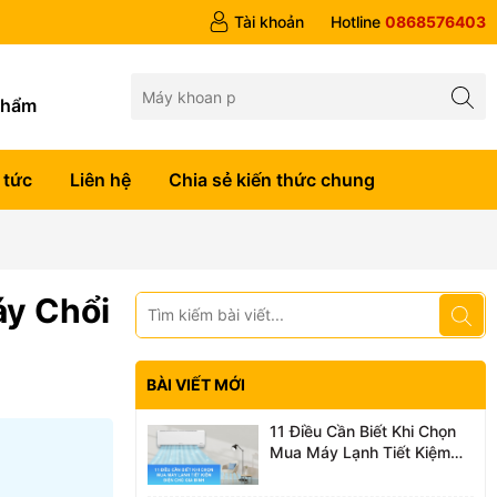
Tài khoản
Hotline
0868576403
g
phẩm
 tức
Liên hệ
Chia sẻ kiến thức chung
áy Chổi
BÀI VIẾT MỚI
11 Điều Cần Biết Khi Chọn
Mua Máy Lạnh Tiết Kiệm
Điện Cho Gia Đình