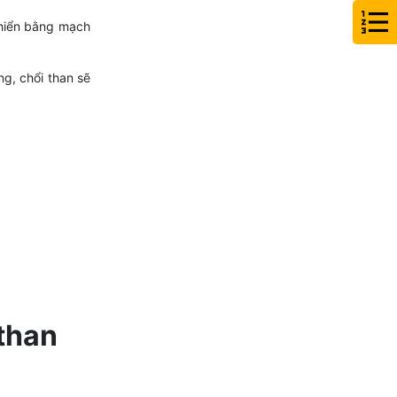
khiển bằng mạch
ng, chổi than sẽ
 than