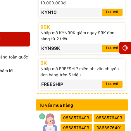
10.000.000đ
KYN10
Lưu mã
99K
Nhập mã KYN99K giảm ngay 99K đơn
hàng từ 2 triệu
Y
KYN99K
Lưu mã
hãng toàn quốc
0K
Nhập mã FREESHIP miễn phí vận chuyển
hẩm lỗi
đơn hàng trên 5 triệu
FREESHIP
Lưu mã
Tư vấn mua hàng
0868576403
0868576403
0868576403
0868576401