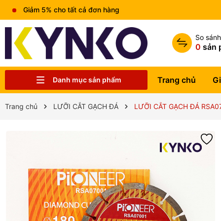
Giảm 5% cho tất cả đơn hàng
So sán
0
sản 
Trang chủ
Gi
Danh mục sản phẩm
Chia sẻ kiến thức chung
Liên hệ
Tin tức
Trung tâm bảo hành
Sản phẩm
Giới thiệu
Trang chủ
Trang chủ
LƯỠI CẮT GẠCH ĐÁ
LƯỠI CẮT GẠCH ĐÁ RSA