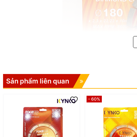
Sản phẩm liên quan
- 60%
Công nghệ ép nóng – giữ kết cấu ổn định
RSA07001 được chế tạo theo công nghệ ép nóng, giúp liên kết giữa h