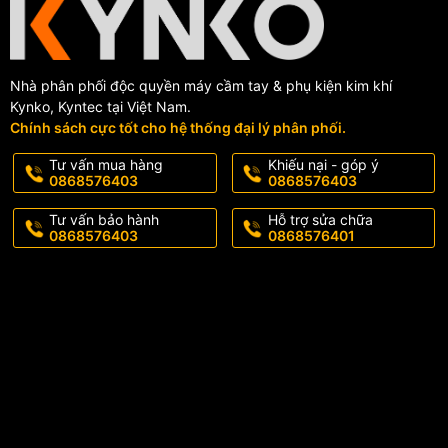
RSA07001 Ø180 mm chính là lựa chọn hàng đầu khi bạn cần một lưỡi 
đảm bảo thẩm mỹ và hiệu suất. Lưỡi này sẽ đồng hành cùng bạn trong
Nhà phân phối độc quyền máy cầm tay & phụ kiện kim khí
Kynko, Kyntec tại Việt Nam.
Chính sách cực tốt cho hệ thống đại lý phân phối.
Tư vấn mua hàng
Khiếu nại - góp ý
0868576403
0868576403
Tư vấn bảo hành
Hỗ trợ sửa chữa
0868576403
0868576401