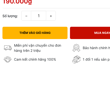
190.000₫
−
+
Số lượng:
THÊM VÀO GIỎ HÀNG
MUA NGA
Miễn phí vận chuyển cho đơn
Bảo hành chính 
hàng trên 2 triệu
Cam kết chính hãng 100%
1 đổi 1 nếu sản p