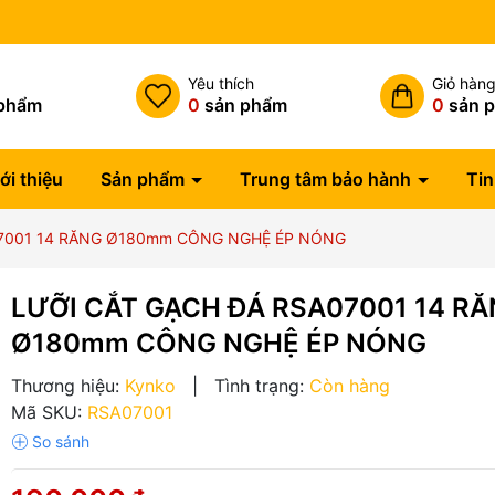
Miễn phí vận chuyển đơn hàng
h
Yêu thích
Giỏ hàn
phẩm
0
sản phẩm
0
sản 
ới thiệu
Sản phẩm
Trung tâm bảo hành
Tin
07001 14 RĂNG Ø180mm CÔNG NGHỆ ÉP NÓNG
LƯỠI CẮT GẠCH ĐÁ RSA07001 14 R
Ø180mm CÔNG NGHỆ ÉP NÓNG
Thương hiệu:
Kynko
|
Tình trạng:
Còn hàng
Mã SKU:
RSA07001