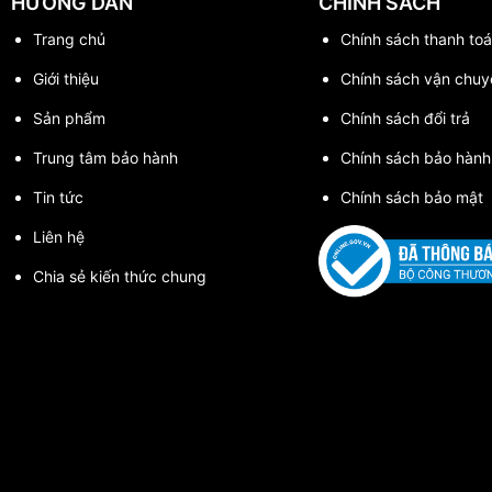
HƯỚNG DẪN
CHÍNH SÁCH
cắt mạnh mẽ, chính xác và bền bỉ cho các công việc cắt đá, gạch kh
Trang chủ
Chính sách thanh toa
 mọi công trình đòi hỏi đường cắt sắc nét và hiệu quả cao.
Giới thiệu
Chính sách vận chuy
Sản phẩm
Chính sách đổi trả
Trung tâm bảo hành
Chính sách bảo hành
Tin tức
Chính sách bảo mật
Liên hệ
Chia sẻ kiến thức chung