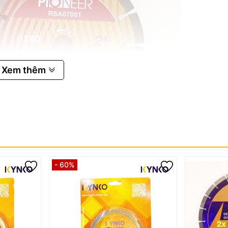
Xem thêm
- 60%
ợp kim cắt và thép nền mạnh mẽ hơn. Nhờ đó, lưỡi ít bị bong rời hợp k