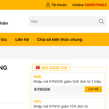
 trên 1tr5
Tài khoản
Hotline
0868576403
g
phẩm
 tức
Liên hệ
Chia sẻ kiến thức chung
ĂNG
MÃ GIẢM GIÁ
50K
Nhập mã KYN50K giảm 50K đơn từ 1 triệu
KYN50K
Lưu mã
10%
Nhập mã KYN10 giảm 10% đơn từ