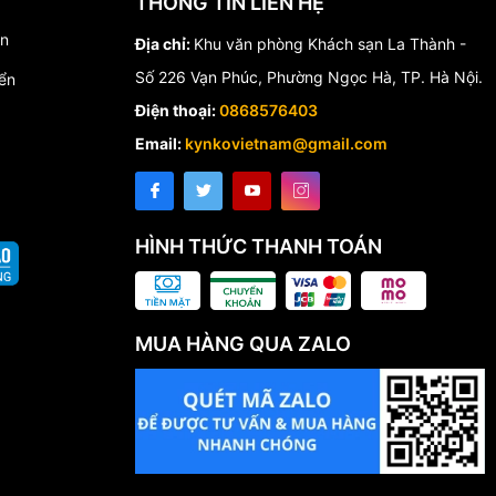
THÔNG TIN LIÊN HỆ
ối lớn mà vẫn
́n
Địa chỉ:
Khu văn phòng Khách sạn La Thành -
Số 226 Vạn Phúc, Phường Ngọc Hà, TP. Hà Nội.
ển
Điện thoại:
0868576403
Email:
kynkovietnam@gmail.com
HÌNH THỨC THANH TOÁN
MUA HÀNG QUA ZALO