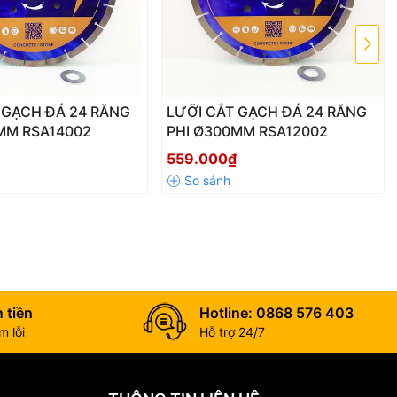
ite. Do đó, nó
 GẠCH ĐÁ 24 RĂNG
LƯỠI CẮT GẠCH ĐÁ 24 RĂNG
MM RSA14002
PHI Ø300MM RSA12002
giữ tốc độ cao,
559.000₫
ễ gắn trên nhiều
 tiền
Hotline: 0868 576 403
 lỗi
Hỗ trợ 24/7