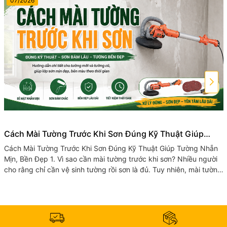
07/2026
Cách Mài Tường Trước Khi Sơn Đúng Kỹ Thuật Giúp
Tường Nhẵn Mịn, Bền Đẹp
Cách Mài Tường Trước Khi Sơn Đúng Kỹ Thuật Giúp Tường Nhẵn
Mịn, Bền Đẹp 1. Vì sao cần mài tường trước khi sơn? Nhiều người
cho rằng chỉ cần vệ sinh tường rồi sơn là đủ. Tuy nhiên, mài tường
trước...