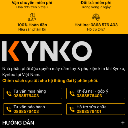
Vận chuyển miễn phí
Đổi trả miễn phí
Hóa đơn trên 5 triệu
Trong vòng 7 ngày
100% Hoàn tiền
Hotline: 0868 576 403
Nếu sản phẩm lỗi
Hỗ trợ 24/7
Nhà phân phối độc quyền máy cầm tay & phụ kiện kim khí Kynko,
Kyntec tại Việt Nam.
Chính sách cực tốt cho hệ thống đại lý phân phối.
Tư vấn mua hàng
Khiếu nại - góp ý
0868576403
0868576403
Tư vấn bảo hành
Hỗ trợ sửa chữa
0868576403
0868576401
HƯỚNG DẪN