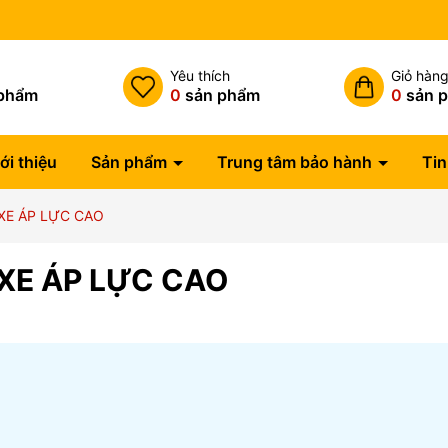
h
Yêu thích
Giỏ hàn
phẩm
0
sản phẩm
0
sản 
ới thiệu
Sản phẩm
Trung tâm bảo hành
Tin
XE ÁP LỰC CAO
XE ÁP LỰC CAO