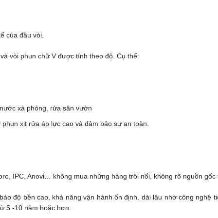
ế của đầu vòi.
và vòi phun chữ V được tính theo độ. Cụ thể:
g nước xà phòng, rửa sân vườn
 phun xịt rửa áp lực cao và đảm bảo sự an toàn.
ro, IPC, Anovi… không mua những hàng trôi nổi, không rõ nguồn gốc t
o độ bền cao, khả năng vận hành ổn định, dài lâu nhờ công nghệ tiên
 từ 5 -10 năm hoặc hơn.