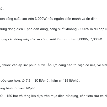
ốt.
chọn công suất cao trên 3,000W nếu nguồn điện mạnh và ổn định.
 dùng dòng điện 1 pha dân dụng, công suất khoảng 2,000W là đủ đáp 
ử dụng các dòng máy rửa xe công suất lớn hơn như 5,000W; 7,000W,…
thuộc vào áp lực phun nước. Áp lực càng cao thì việc cọ rửa, vệ si
ớc cao hơn, từ 7.5 – 10 lít/phút thậm chí 15 lít/phút.
ng bình từ 5 – 6 lít/phút.
00 – 150 bar và tăng lên dựa trên mục đích sử dụng, còn tiệm rửa xe 