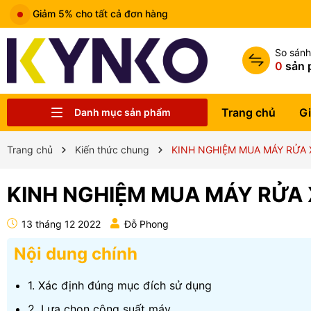
Miễn phí vận chuyển đơn hàng trên 1tr5
So sán
0
sản 
Trang chủ
Gi
Danh mục sản phẩm
Chia sẻ kiến thức chung
Liên hệ
Tin tức
Trung tâm bảo hành
Sản phẩm
Giới thiệu
Trang chủ
Trang chủ
Kiến thức chung
KINH NGHIỆM MUA MÁY RỬA 
KINH NGHIỆM MUA MÁY RỬA 
13 tháng 12 2022
Đỗ Phong
Nội dung chính
1. Xác định đúng mục đích sử dụng
2. Lựa chọn công suất máy