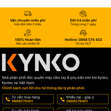
Vận chuyển miễn phí
Đổi trả miễn phí
Hóa đơn trên 5 triệu
Trong vòng 7 ngày
100% Hoàn tiền
Hotline: 0868 576 403
Nếu sản phẩm lỗi
Hỗ trợ 24/7
Nhà phân phối độc quyền máy cầm tay & phụ kiện kim khí Kynko,
Kyntec tại Việt Nam.
Chính sách cực tốt cho hệ thống đại lý phân phối.
Tư vấn mua hàng
Khiếu nại - góp ý
0868576401
0868576401
Tư vấn bảo hành
Hỗ trợ sửa chữa