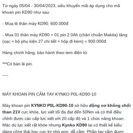
Từ ngày 05/04 - 30/04/2023, siêu khuyến mãi áp dụng cho mã
khoan pin KD90 như sau:
- Mua lẻ thân máy KD90: 600.000đ
- Mua 01 thân máy KD90 + 01 pin 2.0Ah (chân chuẩn Makita) tặng
(sạc + bộ phụ kiện 27 chi tiết + hộp đi kèm) = 900.000đ.
Hàng chính hãng, bảo hành theo tem điện tử.
***Có bán lẻ pin.
----
MÁY KHOAN PIN CẦM TAY KYNKO P0L-KD90-10
Máy khoan pin
KYNKO P0L-KD90-10
sở hữu
động cơ không chổi
than 21V
cực khỏe, lực xiết tối đa đạt đến 50Nm và có thể điều
chỉnh được các cấp lực xiết với 20 cấp độ và 1 chức năng khoan.
Mặc dù lực xiết rất khỏe nhưng
Kynko KD90
lại có thiết kế kiểu
dáng công thái học cực kỳ nhỏ gọn, dễ cầm. Phần tay cầm được