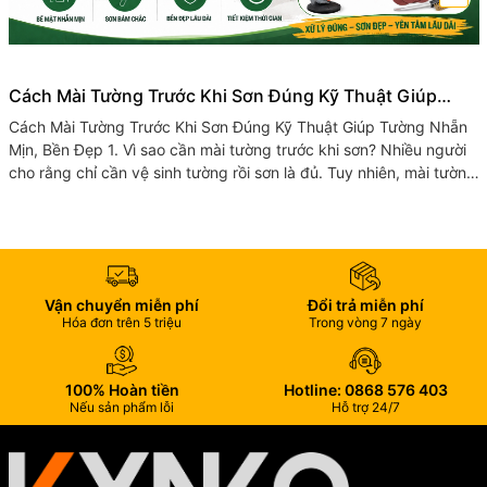
Cách Mài Tường Trước Khi Sơn Đúng Kỹ Thuật Giúp
Tường Nhẵn Mịn, Bền Đẹp
Cách Mài Tường Trước Khi Sơn Đúng Kỹ Thuật Giúp Tường Nhẵn
Mịn, Bền Đẹp 1. Vì sao cần mài tường trước khi sơn? Nhiều người
cho rằng chỉ cần vệ sinh tường rồi sơn là đủ. Tuy nhiên, mài tường
trước...
Vận chuyển miễn phí
Đổi trả miễn phí
Hóa đơn trên 5 triệu
Trong vòng 7 ngày
100% Hoàn tiền
Hotline: 0868 576 403
Nếu sản phẩm lỗi
Hỗ trợ 24/7